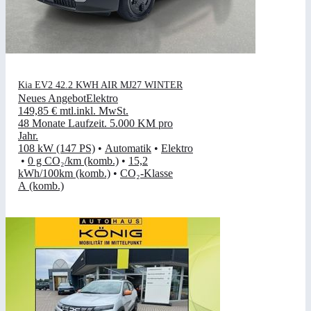
Kia EV2 42.2 KWH AIR MJ27 WINTER
Neues Angebot
Elektro
149,85 €
mtl.
inkl. MwSt.
48 Monate Laufzeit
.
5.000 KM pro
Jahr
.
108 kW (147 PS)
•
Automatik
•
Elektro
•
0 g CO₂/km (komb.)
•
15,2
kWh/100km (komb.)
•
CO₂-Klasse
A (komb.)