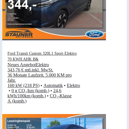
Ford Transit Custom 320L1 Sport Elektro
70 KWH AHK B&
Neues Angebot
Elektro
343,76 €
mtl.
inkl. MwSt.
36 Monate Laufzeit
.
5.000 KM pro
Jahr
.
160 kW (218 PS)
•
Automatik
•
Elektro
•
0 g CO₂/km (komb.)
•
24,6
kWh/100km (komb.)
•
CO₂-Klasse
A (komb.)