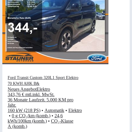
Ford Transit Custom 320L1 Sport Elektro
70 KWH AHK B&
Neues Angebot
Elektro
343,76 €
mtl.
inkl. MwSt.
36 Monate Laufzeit
.
5.000 KM pro
Jahr
.
160 kW (218 PS)
•
Automatik
•
Elektro
•
0 g CO₂/km (komb.)
•
24,6
kWh/100km (komb.)
•
CO₂-Klasse
A (komb.)