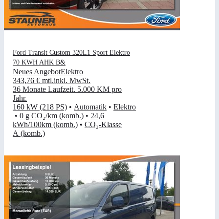
Ford Transit Custom 320L1 Sport Elektro
70 KWH AHK B&
Neues Angebot
Elektro
343,76 €
mtl.
inkl. MwSt.
36 Monate Laufzeit
.
5.000 KM pro
Jahr
.
160 kW (218 PS)
•
Automatik
•
Elektro
•
0 g CO₂/km (komb.)
•
24,6
kWh/100km (komb.)
•
CO₂-Klasse
A (komb.)