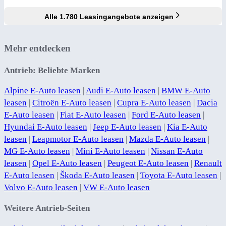
Alle 1.780 Leasingangebote anzeigen
Mehr entdecken
Antrieb: Beliebte Marken
Alpine E-Auto leasen
|
Audi E-Auto leasen
|
BMW E-Auto
leasen
|
Citroën E-Auto leasen
|
Cupra E-Auto leasen
|
Dacia
E-Auto leasen
|
Fiat E-Auto leasen
|
Ford E-Auto leasen
|
Hyundai E-Auto leasen
|
Jeep E-Auto leasen
|
Kia E-Auto
leasen
|
Leapmotor E-Auto leasen
|
Mazda E-Auto leasen
|
MG E-Auto leasen
|
Mini E-Auto leasen
|
Nissan E-Auto
leasen
|
Opel E-Auto leasen
|
Peugeot E-Auto leasen
|
Renault
E-Auto leasen
|
Škoda E-Auto leasen
|
Toyota E-Auto leasen
|
Volvo E-Auto leasen
|
VW E-Auto leasen
Weitere Antrieb-Seiten