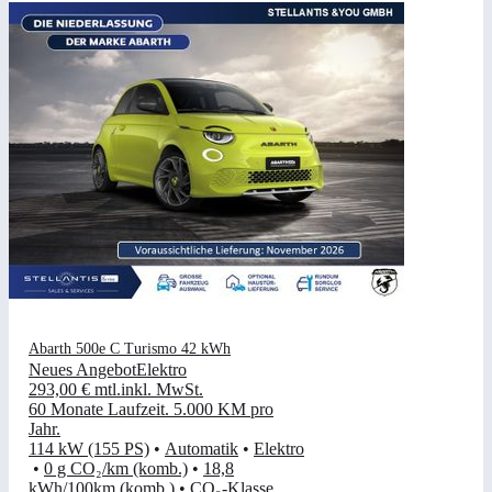
Abarth 500e C Turismo 42 kWh
Neues Angebot
Elektro
293,00 €
mtl.
inkl. MwSt.
60 Monate Laufzeit
.
5.000 KM pro
Jahr
.
114 kW (155 PS)
•
Automatik
•
Elektro
•
0 g CO₂/km (komb.)
•
18,8
kWh/100km (komb.)
•
CO₂-Klasse