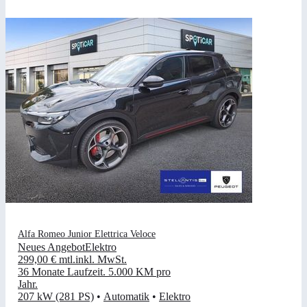
Alfa Romeo Junior Elettrica Veloce
Neues Angebot
Elektro
299,00 €
mtl.
inkl. MwSt.
36 Monate Laufzeit
.
5.000 KM pro
Jahr
.
207 kW (281 PS)
•
Automatik
•
Elektro