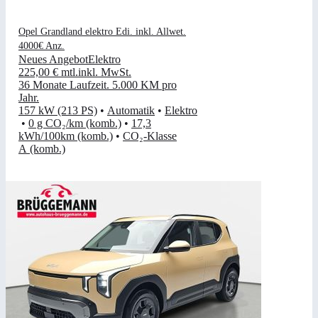
Opel Grandland elektro Edi. inkl. Allwet.
4000€ Anz.
Neues Angebot
Elektro
225,00 €
mtl.
inkl. MwSt.
36 Monate Laufzeit
.
5.000 KM pro
Jahr
.
157 kW (213 PS)
•
Automatik
•
Elektro
•
0 g CO₂/km (komb.)
•
17,3
kWh/100km (komb.)
•
CO₂-Klasse
A (komb.)