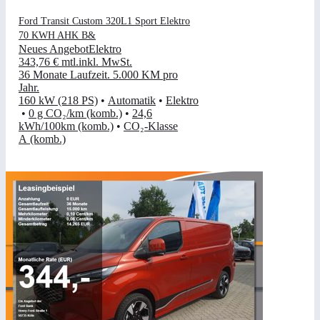
Ford Transit Custom 320L1 Sport Elektro
70 KWH AHK B&
Neues Angebot
Elektro
343,76 €
mtl.
inkl. MwSt.
36 Monate Laufzeit
.
5.000 KM pro
Jahr
.
160 kW (218 PS)
•
Automatik
•
Elektro
•
0 g CO₂/km (komb.)
•
24,6
kWh/100km (komb.)
•
CO₂-Klasse
A (komb.)