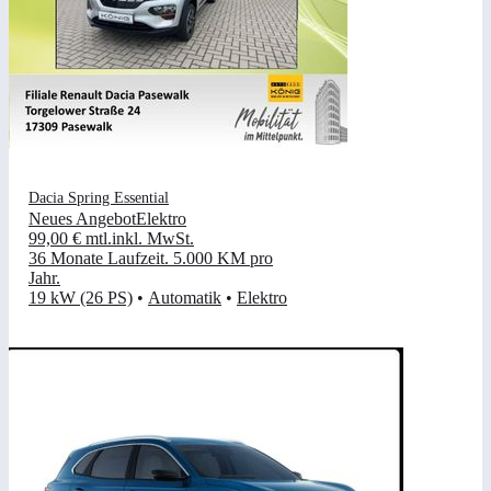
Dacia Spring Essential
Neues Angebot
Elektro
99,00 €
mtl.
inkl. MwSt.
36 Monate Laufzeit
.
5.000 KM pro
Jahr
.
19 kW (26 PS)
•
Automatik
•
Elektro