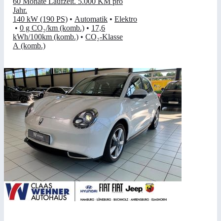
60 Monate Laufzeit
.
5.000 KM pro
Jahr
.
140 kW (190 PS)
•
Automatik
•
Elektro
•
0 g CO₂/km (komb.)
•
17,6
kWh/100km (komb.)
•
CO₂-Klasse
A (komb.)