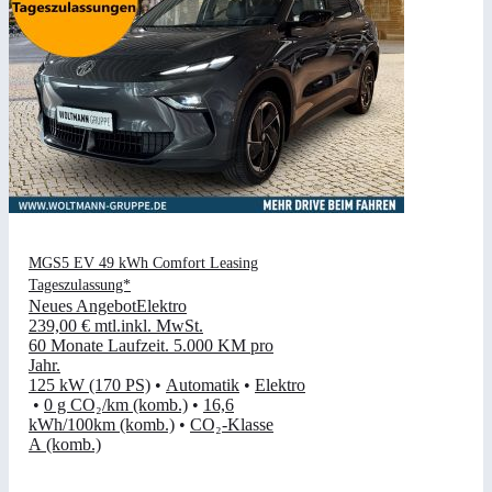
MGS5 EV 49 kWh Comfort Leasing
Tageszulassung*
Neues Angebot
Elektro
239,00 €
mtl.
inkl. MwSt.
60 Monate Laufzeit
.
5.000 KM pro
Jahr
.
125 kW (170 PS)
•
Automatik
•
Elektro
•
0 g CO₂/km (komb.)
•
16,6
kWh/100km (komb.)
•
CO₂-Klasse
A (komb.)