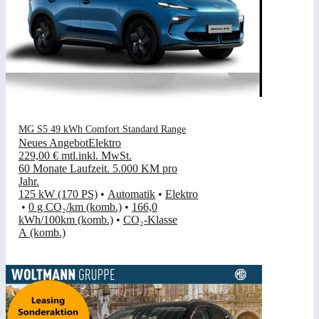
MG S5 49 kWh Comfort Standard Range
Neues Angebot
Elektro
229,00 €
mtl.
inkl. MwSt.
60 Monate Laufzeit
.
5.000 KM pro
Jahr
.
125 kW (170 PS)
•
Automatik
•
Elektro
•
0 g CO₂/km (komb.)
•
166,0
kWh/100km (komb.)
•
CO₂-Klasse
A (komb.)