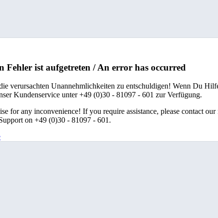
n Fehler ist aufgetreten / An error has occurred
 die verursachten Unannehmlichkeiten zu entschuldigen! Wenn Du Hilfe
unser Kundenservice unter +49 (0)30 - 81097 - 601 zur Verfügung.
se for any inconvenience! If you require assistance, please contact our
upport on +49 (0)30 - 81097 - 601.
e