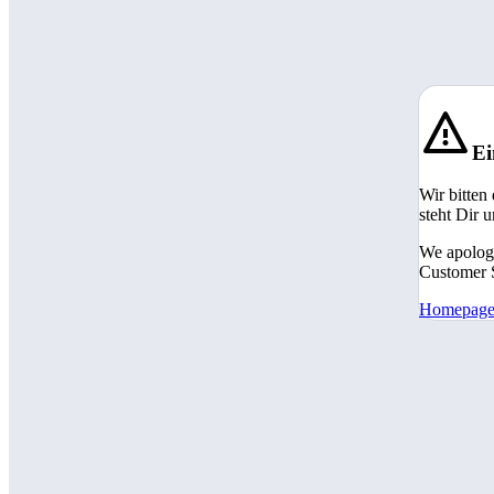
Ei
Wir bitten
steht Dir 
We apologi
Customer S
Homepag