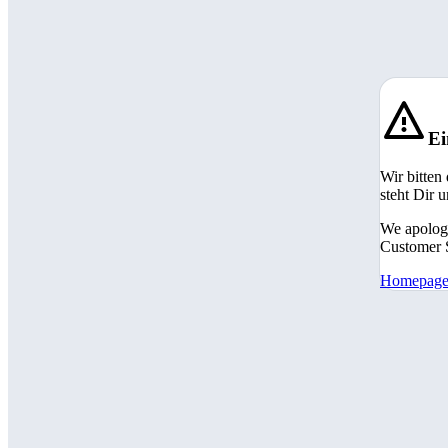
Ei
Wir bitten
steht Dir 
We apologi
Customer S
Homepag