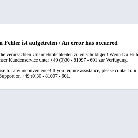
n Fehler ist aufgetreten / An error has occurred
 die verursachten Unannehmlichkeiten zu entschuldigen! Wenn Du Hilfe
unser Kundenservice unter +49 (0)30 - 81097 - 601 zur Verfügung.
se for any inconvenience! If you require assistance, please contact our
upport on +49 (0)30 - 81097 - 601.
e