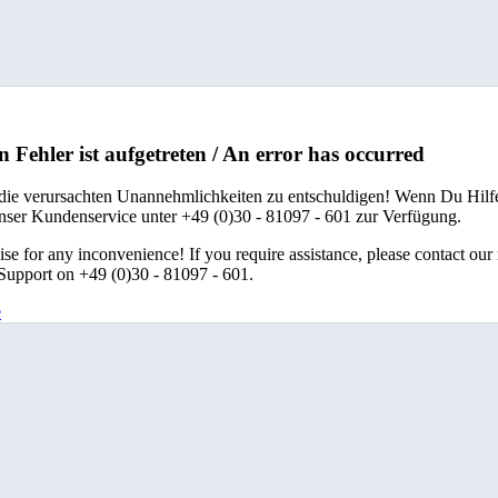
n Fehler ist aufgetreten / An error has occurred
 die verursachten Unannehmlichkeiten zu entschuldigen! Wenn Du Hilfe
unser Kundenservice unter +49 (0)30 - 81097 - 601 zur Verfügung.
se for any inconvenience! If you require assistance, please contact our
upport on +49 (0)30 - 81097 - 601.
e