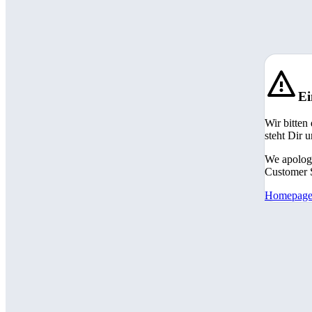
Ei
Wir bitten
steht Dir 
We apologi
Customer S
Homepag