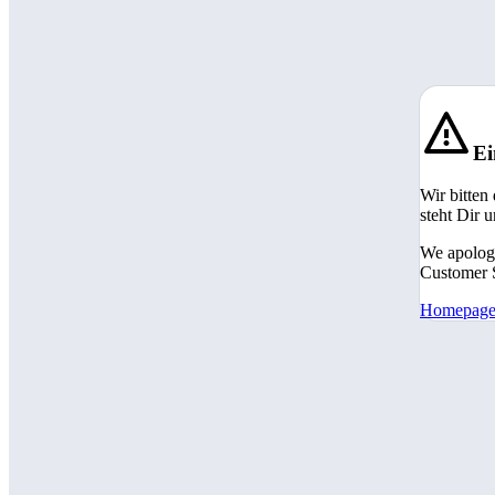
Ei
Wir bitten
steht Dir 
We apologi
Customer S
Homepag