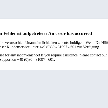
n Fehler ist aufgetreten / An error has occurred
 die verursachten Unannehmlichkeiten zu entschuldigen! Wenn Du Hilfe
unser Kundenservice unter +49 (0)30 - 81097 - 601 zur Verfügung.
se for any inconvenience! If you require assistance, please contact our
upport on +49 (0)30 - 81097 - 601.
e