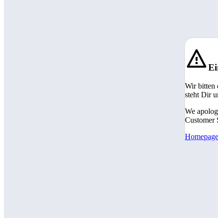
Ei
Wir bitten
steht Dir 
We apologi
Customer S
Homepag