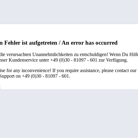
n Fehler ist aufgetreten / An error has occurred
 die verursachten Unannehmlichkeiten zu entschuldigen! Wenn Du Hilfe
unser Kundenservice unter +49 (0)30 - 81097 - 601 zur Verfügung.
se for any inconvenience! If you require assistance, please contact our
upport on +49 (0)30 - 81097 - 601.
e