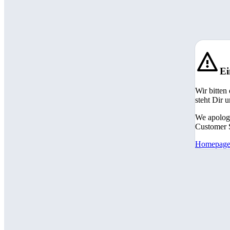
Ei
Wir bitten
steht Dir 
We apologi
Customer S
Homepag