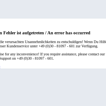
n Fehler ist aufgetreten / An error has occurred
 die verursachten Unannehmlichkeiten zu entschuldigen! Wenn Du Hilfe
unser Kundenservice unter +49 (0)30 - 81097 - 601 zur Verfügung.
se for any inconvenience! If you require assistance, please contact our
upport on +49 (0)30 - 81097 - 601.
e