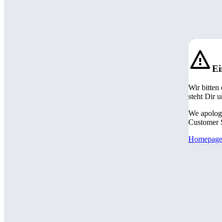
Ei
Wir bitten
steht Dir 
We apologi
Customer S
Homepag