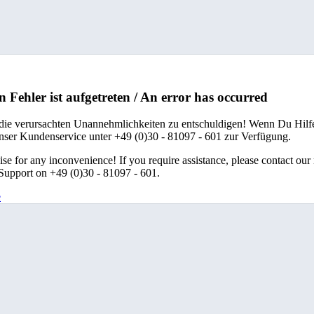
n Fehler ist aufgetreten / An error has occurred
 die verursachten Unannehmlichkeiten zu entschuldigen! Wenn Du Hilfe
unser Kundenservice unter +49 (0)30 - 81097 - 601 zur Verfügung.
se for any inconvenience! If you require assistance, please contact our
upport on +49 (0)30 - 81097 - 601.
e