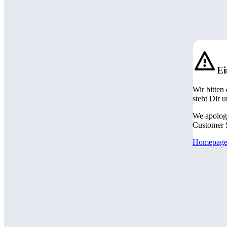
Ei
Wir bitten
steht Dir 
We apologi
Customer S
Homepag