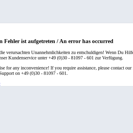
n Fehler ist aufgetreten / An error has occurred
 die verursachten Unannehmlichkeiten zu entschuldigen! Wenn Du Hilfe
unser Kundenservice unter +49 (0)30 - 81097 - 601 zur Verfügung.
se for any inconvenience! If you require assistance, please contact our
upport on +49 (0)30 - 81097 - 601.
e