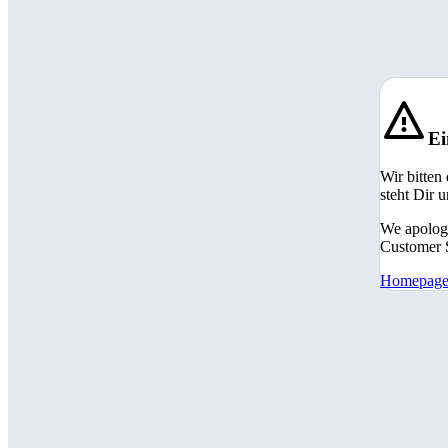
Ei
Wir bitten
steht Dir 
We apologi
Customer S
Homepag