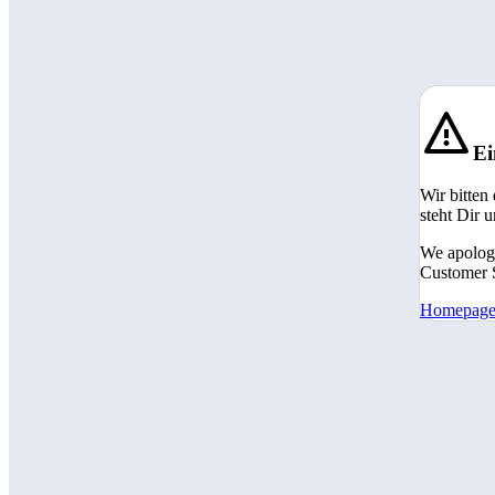
Ei
Wir bitten
steht Dir 
We apologi
Customer S
Homepag