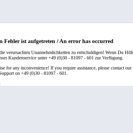
n Fehler ist aufgetreten / An error has occurred
 die verursachten Unannehmlichkeiten zu entschuldigen! Wenn Du Hilfe
unser Kundenservice unter +49 (0)30 - 81097 - 601 zur Verfügung.
se for any inconvenience! If you require assistance, please contact our
upport on +49 (0)30 - 81097 - 601.
e