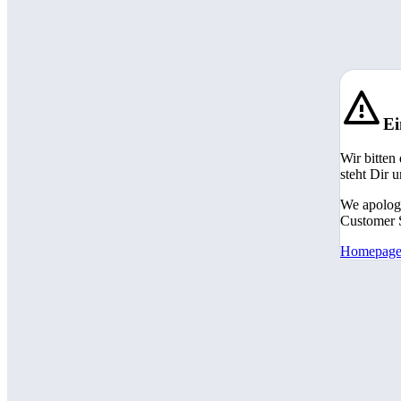
Ei
Wir bitten
steht Dir 
We apologi
Customer S
Homepag