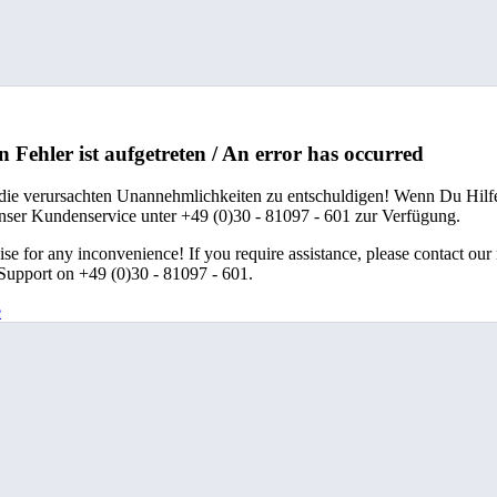
n Fehler ist aufgetreten / An error has occurred
 die verursachten Unannehmlichkeiten zu entschuldigen! Wenn Du Hilfe
unser Kundenservice unter +49 (0)30 - 81097 - 601 zur Verfügung.
se for any inconvenience! If you require assistance, please contact our
upport on +49 (0)30 - 81097 - 601.
e