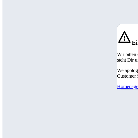
Ei
Wir bitten
steht Dir 
We apologi
Customer S
Homepag