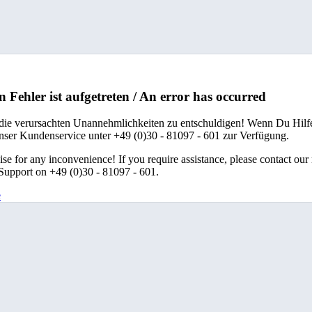
n Fehler ist aufgetreten / An error has occurred
 die verursachten Unannehmlichkeiten zu entschuldigen! Wenn Du Hilfe
unser Kundenservice unter +49 (0)30 - 81097 - 601 zur Verfügung.
se for any inconvenience! If you require assistance, please contact our
upport on +49 (0)30 - 81097 - 601.
e