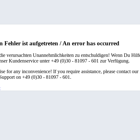
n Fehler ist aufgetreten / An error has occurred
 die verursachten Unannehmlichkeiten zu entschuldigen! Wenn Du Hilfe
unser Kundenservice unter +49 (0)30 - 81097 - 601 zur Verfügung.
se for any inconvenience! If you require assistance, please contact our
upport on +49 (0)30 - 81097 - 601.
e