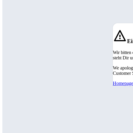
Ei
Wir bitten
steht Dir 
We apologi
Customer S
Homepag