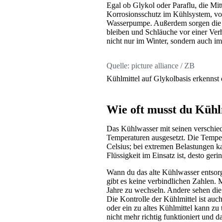
Egal ob Glykol oder Paraflu, die Mi
Korrosionsschutz im Kühlsystem, vor
Wasserpumpe. Außerdem sorgen die Zu
bleiben und Schläuche vor einer Verh
nicht nur im Winter, sondern auch 
Quelle:
picture alliance / ZB
Kühlmittel auf Glykolbasis erkennst
Wie oft musst du Kühl
Das Kühlwasser mit seinen verschied
Temperaturen ausgesetzt. Die Tempe
Celsius; bei extremen Belastungen kan
Flüssigkeit im Einsatz ist, desto ger
Wann du das alte Kühlwasser entsorge
gibt es keine verbindlichen Zahlen. 
Jahre zu wechseln. Andere sehen die
Die Kontrolle der Kühlmittel ist au
oder ein zu altes Kühlmittel kann z
nicht mehr richtig funktioniert und d