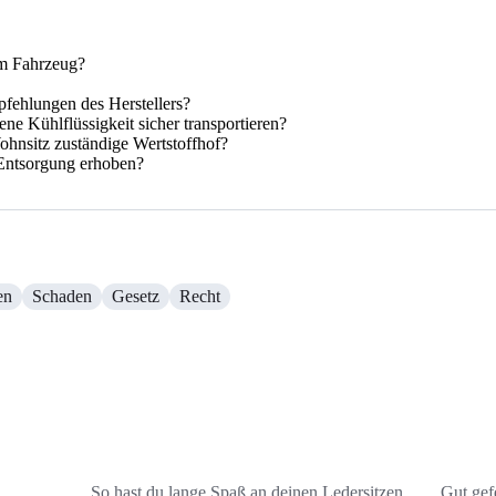
em Fahrzeug?
fehlungen des Herstellers?
ene Kühlflüssigkeit sicher transportieren?
ohnsitz zuständige Wertstoffhof?
Entsorgung erhoben?
en
Schaden
Gesetz
Recht
So hast du lange Spaß an deinen Ledersitzen
Gut gefe