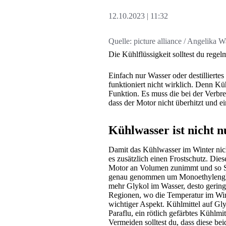
12.10.2023
11:32
Quelle:
picture alliance / Angelika 
Die Kühlflüssigkeit solltest du rege
Einfach nur Wasser oder destillierte
funktioniert nicht wirklich. Denn K
Funktion. Es muss die bei der Verb
dass der Motor nicht überhitzt und e
Kühlwasser ist nicht 
Damit das Kühlwasser im Winter nich
es zusätzlich einen Frostschutz. Dies
Motor an Volumen zunimmt und so Sc
genau genommen um Monoethylenglyko
mehr Glykol im Wasser, desto geringer
Regionen, wo die Temperatur im Wint
wichtiger Aspekt. Kühlmittel auf Gly
Paraflu, ein rötlich gefärbtes Kühlmit
Vermeiden solltest du, dass diese be