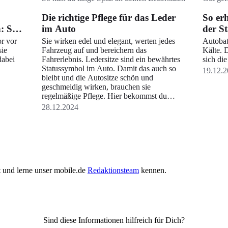
Die richtige Pflege für das Leder
So er
n: So
im Auto
der St
or vor
Sie wirken edel und elegant, werten jedes
Autobat
sie
Fahrzeug auf und bereichern das
Kälte. 
dabei
Fahrerlebnis. Ledersitze sind ein bewährtes
sich di
Statussymbol im Auto. Damit das auch so
19.12.2
bleibt und die Autositze schön und
geschmeidig wirken, brauchen sie
regelmäßige Pflege. Hier bekommst du
wertvolle Tipps, wie Ledersitze im Alltag fit
28.12.2024
bleiben.
ht und lerne unser mobile.de
Redaktionsteam
kennen.
Sind diese Informationen hilfreich für Dich?