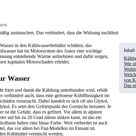
Warm
lmäßig austauschen. Das verhindert, dass die Wirkung nachlässt
s Wasser in den Kühlwasserbehälter schütten, das
Inhalt
ühlwasser hat im Motorsystem des Autos eine wichtige
rennung entstehende Wärme aufnehmen und dafür sorgen,
Kühlwa
inen kapitalen Motorschaden erleidet.
Wie of
Wohin
Welch
nur Wasser
von K
Das m
t friert und damit die Kühlung unterbunden wird, erhält
er verhindert auch, dass eine gefrorene Kühlflüssigkeit im
häden verursacht. Dabei handelt es sich oft um Glykol,
l. Es setzt den Gefrierpunkt des Gemischs herunter. Je
 ist die Gefahr, dass es gefriert. Vor allem in alpinen
er auf bis zu 20 Grad minus sinken kann, ist das ein
kolbasis haben eine blaue Farbe. Weit verbreitet ist auch
tel, das vor allem bei Fiat-Modellen im Einsatz ist.
iden Kühlmittel vermischt werden.