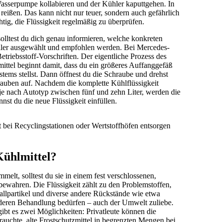
Wasserpumpe kollabieren und der Kühler kaputtgehen. In
eißen. Das kann nicht nur teuer, sondern auch gefährlich
ig, die Flüssigkeit regelmäßig zu überprüfen.
olltest du dich genau informieren, welche konkreten
eller ausgewählt und empfohlen werden. Bei Mercedes-
etriebsstoff-Vorschriften. Der eigentliche Prozess des
ttel beginnt damit, dass du ein größeres Auffanggefäß
tems stellst. Dann öffnest du die Schraube und drehst
hrauben auf. Nachdem die komplette Kühlflüssigkeit
s je nach Autotyp zwischen fünf und zehn Liter, werden die
nst du die neue Flüssigkeit einfüllen.
ft bei Recyclingstationen oder Wertstoffhöfen entsorgen
Kühlmittel?
mmelt, solltest du sie in einem fest verschlossenen,
bewahren. Die Flüssigkeit zählt zu den Problemstoffen,
llpartikel und diverse andere Rückstände wie etwa
onderen Behandlung bedürfen – auch der Umwelt zuliebe.
ibt es zwei Möglichkeiten: Privatleute können die
rauchte, alte Frostschutzmittel in begrenzten Mengen bei