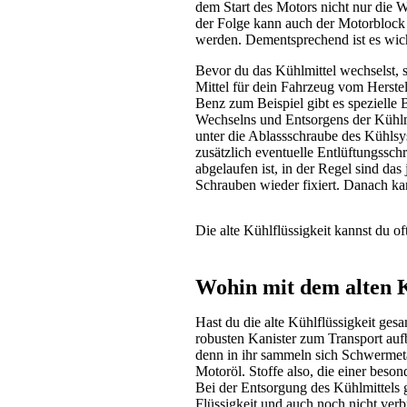
dem Start des Motors nicht nur die 
der Folge kann auch der Motorblock r
werden. Dementsprechend ist es wicht
Bevor du das Kühlmittel wechselst, s
Mittel für dein Fahrzeug vom Herst
Benz zum Beispiel gibt es spezielle B
Wechselns und Entsorgens der Kühlmi
unter die Ablassschraube des Kühlsys
zusätzlich eventuelle Entlüftungssc
abgelaufen ist, in der Regel sind da
Schrauben wieder fixiert. Danach kan
Die alte Kühlflüssigkeit kannst du o
Wohin mit dem alten 
Hast du die alte Kühlflüssigkeit gesa
robusten Kanister zum Transport auf
denn in ihr sammeln sich Schwermeta
Motoröl. Stoffe also, die einer bes
Bei der Entsorgung des Kühlmittels g
Flüssigkeit und auch noch nicht verb