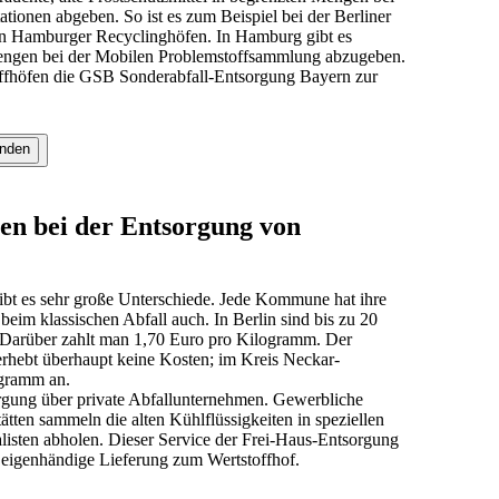
tionen abgeben. So ist es zum Beispiel bei der Berliner
en Hamburger Recyclinghöfen. In Hamburg gibt es
Mengen bei der Mobilen Problemstoffsammlung abzugeben.
ffhöfen die GSB Sonderabfall-Entsorgung Bayern zur
inden
en bei der Entsorgung von
ibt es sehr große Unterschiede. Jede Kommune hat ihre
eim klassischen Abfall auch. In Berlin sind bis zu 20
. Darüber zahlt man 1,70 Euro pro Kilogramm. Der
rhebt überhaupt keine Kosten; im Kreis Neckar-
ogramm an.
orgung über private Abfallunternehmen. Gewerbliche
tten sammeln die alten Kühlflüssigkeiten in speziellen
alisten abholen. Dieser Service der Frei-Haus-Entsorgung
ie eigenhändige Lieferung zum Wertstoffhof.