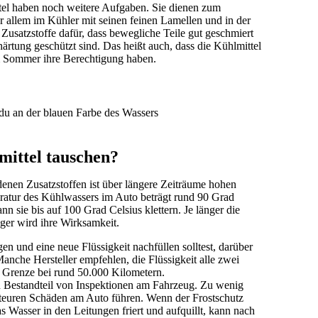
ttel haben noch weitere Aufgaben. Sie dienen zum
 allem im Kühler mit seinen feinen Lamellen und in der
satzstoffe dafür, dass bewegliche Teile gut geschmiert
ärtung geschützt sind. Das heißt auch, dass die Kühlmittel
im Sommer ihre Berechtigung haben.
 du an der blauen Farbe des Wassers
mittel tauschen?
enen Zusatzstoffen ist über längere Zeiträume hohen
ratur des Kühlwassers im Auto beträgt rund 90 Grad
n sie bis auf 100 Grad Celsius klettern. Je länger die
inger wird ihre Wirksamkeit.
n und eine neue Flüssigkeit nachfüllen solltest, darüber
Manche Hersteller empfehlen, die Flüssigkeit alle zwei
 Grenze bei rund 50.000 Kilometern.
ch Bestandteil von Inspektionen am Fahrzeug. Zu wenig
u teuren Schäden am Auto führen. Wenn der Frostschutz
as Wasser in den Leitungen friert und aufquillt, kann nach