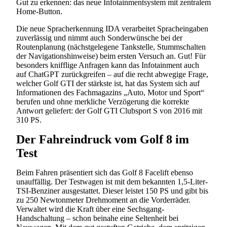
Gut zu erkennen: das neue Infotainmentsystem mit zentralem
Home-Button.
Die neue Spracherkennung IDA verarbeitet Spracheingaben
zuverlässig und nimmt auch Sonderwünsche bei der
Routenplanung (nächstgelegene Tankstelle, Stummschalten
der Navigationshinweise) beim ersten Versuch an. Gut! Für
besonders knifflige Anfragen kann das Infotainment auch
auf ChatGPT zurückgreifen – auf die recht abwegige Frage,
welcher Golf GTI der stärkste ist, hat das System sich auf
Informationen des Fachmagazins „Auto, Motor und Sport“
berufen und ohne merkliche Verzögerung die korrekte
Antwort geliefert: der Golf GTI Clubsport S von 2016 mit
310 PS.
Der Fahreindruck vom Golf 8 im
Test
Beim Fahren präsentiert sich das Golf 8 Facelift ebenso
unauffällig. Der Testwagen ist mit dem bekannten 1,5-Liter-
TSI-Benziner ausgestattet. Dieser leistet 150 PS und gibt bis
zu 250 Newtonmeter Drehmoment an die Vorderräder.
Verwaltet wird die Kraft über eine Sechsgang-
Handschaltung – schon beinahe eine Seltenheit bei