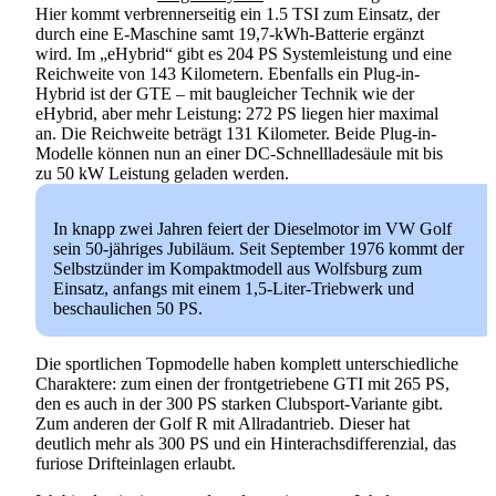
Hier kommt verbrennerseitig ein 1.5 TSI zum Einsatz, der
durch eine E-Maschine samt 19,7-kWh-Batterie ergänzt
wird. Im „eHybrid“ gibt es 204 PS Systemleistung und eine
Reichweite von 143 Kilometern. Ebenfalls ein Plug-in-
Hybrid ist der GTE – mit baugleicher Technik wie der
eHybrid, aber mehr Leistung: 272 PS liegen hier maximal
an. Die Reichweite beträgt 131 Kilometer. Beide Plug-in-
Modelle können nun an einer DC-Schnellladesäule mit bis
zu 50 kW Leistung geladen werden.
In knapp zwei Jahren feiert der Dieselmotor im VW Golf
sein 50-jähriges Jubiläum. Seit September 1976 kommt der
Selbstzünder im Kompaktmodell aus Wolfsburg zum
Einsatz, anfangs mit einem 1,5-Liter-Triebwerk und
beschaulichen 50 PS.
Die sportlichen Topmodelle haben komplett unterschiedliche
Charaktere: zum einen der frontgetriebene GTI mit 265 PS,
den es auch in der 300 PS starken Clubsport-Variante gibt.
Zum anderen der Golf R mit Allradantrieb. Dieser hat
deutlich mehr als 300 PS und ein Hinterachsdifferenzial, das
furiose Drifteinlagen erlaubt.