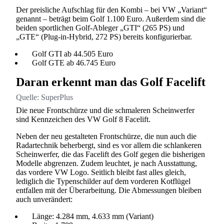
Der preisliche Aufschlag für den Kombi – bei VW „Variant“
genannt – beträgt beim Golf 1.100 Euro. Außerdem sind die
beiden sportlichen Golf-Ableger „GTI“ (265 PS) und
„GTE“ (Plug-in-Hybrid, 272 PS) bereits konfigurierbar.
Golf GTI ab 44.505 Euro
Golf GTE ab 46.745 Euro
Daran erkennt man das Golf Facelift
Quelle:
SuperPlus
Die neue Frontschürze und die schmaleren Scheinwerfer
sind Kennzeichen des VW Golf 8 Facelift.
Neben der neu gestalteten Frontschürze, die nun auch die
Radartechnik beherbergt, sind es vor allem die schlankeren
Scheinwerfer, die das Facelift des Golf gegen die bisherigen
Modelle abgrenzen. Zudem leuchtet, je nach Ausstattung,
das vordere VW Logo. Seitlich bleibt fast alles gleich,
lediglich die Typenschilder auf dem vorderen Kotflügel
entfallen mit der Überarbeitung. Die Abmessungen bleiben
auch unverändert:
Länge: 4.284 mm, 4.633 mm (Variant)