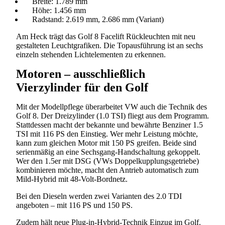
Breite: 1.789 mm
Höhe: 1.456 mm
Radstand: 2.619 mm, 2.686 mm (Variant)
Am Heck trägt das Golf 8 Facelift Rückleuchten mit neu
gestalteten Leuchtgrafiken. Die Topausführung ist an sechs
einzeln stehenden Lichtelementen zu erkennen.
Motoren – ausschließlich
Vierzylinder für den Golf
Mit der Modellpflege überarbeitet VW auch die Technik des
Golf 8. Der Dreizylinder (1.0 TSI) fliegt aus dem Programm.
Stattdessen macht der bekannte und bewährte Benziner 1.5
TSI mit 116 PS den Einstieg. Wer mehr Leistung möchte,
Suchen
kann zum gleichen Motor mit 150 PS greifen. Beide sind
serienmäßig an eine Sechsgang-Handschaltung gekoppelt.
Wer den 1.5er mit DSG (VWs Doppelkupplungsgetriebe)
kombinieren möchte, macht den Antrieb automatisch zum
Mild-Hybrid mit 48-Volt-Bordnetz.
Bei den Dieseln werden zwei Varianten des 2.0 TDI
angeboten – mit 116 PS und 150 PS.
Zudem hält neue
Plug-in-Hybrid
-Technik Einzug im Golf.