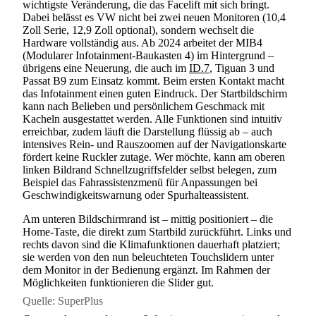
wichtigste Veränderung, die das Facelift mit sich bringt.
Dabei belässt es VW nicht bei zwei neuen Monitoren (10,4
Zoll Serie, 12,9 Zoll optional), sondern wechselt die
Hardware vollständig aus. Ab 2024 arbeitet der MIB4
(Modularer Infotainment-Baukasten 4) im Hintergrund –
übrigens eine Neuerung, die auch im
ID.7
, Tiguan 3 und
Passat B9 zum Einsatz kommt. Beim ersten Kontakt macht
das Infotainment einen guten Eindruck. Der Startbildschirm
kann nach Belieben und persönlichem Geschmack mit
Kacheln ausgestattet werden. Alle Funktionen sind intuitiv
erreichbar, zudem läuft die Darstellung flüssig ab – auch
intensives Rein- und Rauszoomen auf der Navigationskarte
fördert keine Ruckler zutage. Wer möchte, kann am oberen
linken Bildrand Schnellzugriffsfelder selbst belegen, zum
Beispiel das Fahrassistenzmenü für Anpassungen bei
Geschwindigkeitswarnung oder Spurhalteassistent.
Am unteren Bildschirmrand ist – mittig positioniert – die
Home-Taste, die direkt zum Startbild zurückführt. Links und
rechts davon sind die Klimafunktionen dauerhaft platziert;
sie werden von den nun beleuchteten Touchslidern unter
dem Monitor in der Bedienung ergänzt. Im Rahmen der
Möglichkeiten funktionieren die Slider gut.
Quelle:
SuperPlus