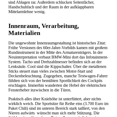
sind Ablagen rar. Außerdem schlucken Seitenfächer,
Handschuhfach und der Raum in der aufklappbaren
Mittelarmlehne wenig.
Innenraum, Verarbeitung,
Materialien
Die ungewohnte Innenraumgestaltung ist historisches Zitat:
Frühe Versionen des 60er-Jahre-Vorbilds kamen mit großem
Rundinstrument in der Mitte des Armaturenträgers. In der
Neuinterpretation verbaut BMW-Mini dort das Infotainment-
System. Tacho und Drehzahlmesser befinden sich an der
Lenksäule. Cool sind die Kippschalter. Über die metallenen
Sticks steuert man vieles zwischen Motor-Start und
Deckenbeleuchtung. Zugegeben, manche Testwagen-Fahrer
fühlten sich von der bemühten Sportlichkeit des Cockpits
erschlagen. Immerhin wanderten die Hebel der elektrischen
Fensterheber inzwischen in die Türen.
Praktisch alles über Kniehöhe ist unterfüttert, aber nichts
wirklich weich. Die Sportsitze für Reihe eins (3.700 Euro im
Paket Chili) sind im unteren Bereich stark tailliert, von den
Nieren aufwärts wünscht man sich mehr Stützung. Die