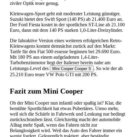
ziviler Optik teuer genug.
Kleinwagen-Sport geht mit moderater Leistung günstiger.
Suzuki bietet den Swift Sport (140 PS) ab 21.400 Euro an.
Der Ford Fiesta kostet in der sportlichen ST-Line ab 21.100
Euro, dann mit dem 140 PS starken 1,0-Liter-Dreizylinder.
Die fahraktive Version eines weiteren erfolgreichen Retro-
Kleinwagens kommt demnächst zurück auf den Markt:
Tarife für den Fiat 500 essesse beginnen bei 29.690 Euro.
Mit 180 PS aus einem aufgeladenen 1,4-Liter-
Turbobenzinmotor liegt der Italiener bereits nahe am
Leistungs-Level des
. So wie der ab
Mini Cooper Cooper S
25.210 Euro teure VW Polo GTI mit 200 PS.
Fazit zum Mini Cooper
Ob der Mini Cooper nun infantil oder spaßig ist? Klar, die
bemühte Sportlichkeit hat etwas Pubertäres. Umso mehr,
weil sich die Schärfe in Fahrwerk und Lenkung nur bedingt
zurückschrauben lässt. Gleichzeitig macht der automobile
Alltag mehr Spaß, wenn das Fahren nicht zur
Belanglosigkeit wird. Weil das Auto den Fahrer immer ein
wenig fordert. Gelegentlich traktiert, aber beständig