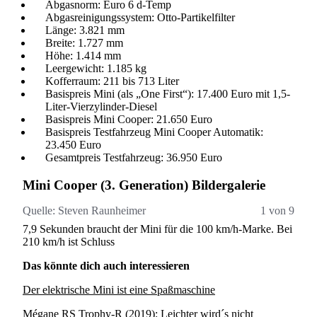
Abgasnorm: Euro 6 d-Temp
Abgasreinigungssystem: Otto-Partikelfilter
Länge: 3.821 mm
Breite: 1.727 mm
Höhe: 1.414 mm
Leergewicht: 1.185 kg
Kofferraum: 211 bis 713 Liter
Basispreis Mini (als „One First“): 17.400 Euro mit 1,5-
Liter-Vierzylinder-Diesel
Basispreis Mini Cooper: 21.650 Euro
Basispreis Testfahrzeug Mini Cooper Automatik:
23.450 Euro
Gesamtpreis Testfahrzeug: 36.950 Euro
Mini Cooper (3. Generation) Bildergalerie
Quelle:
Steven Raunheimer
1 von 9
Q
7,9 Sekunden braucht der Mini für die 100 km/h-Marke. Bei
Mi
210 km/h ist Schluss
Kl
Das könnte dich auch interessieren
Der elektrische Mini ist eine Spaßmaschine
Mégane RS Trophy-R (2019): Leichter wird´s nicht