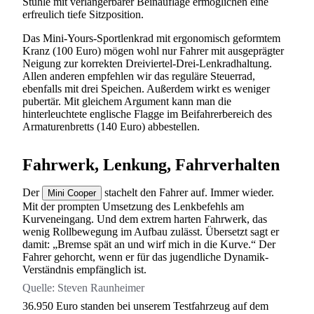
Stühle mit verlängerbarer Beinauflage ermöglichen eine
erfreulich tiefe Sitzposition.
Das Mini-Yours-Sportlenkrad mit ergonomisch geformtem
Kranz (100 Euro) mögen wohl nur Fahrer mit ausgeprägter
Neigung zur korrekten Dreiviertel-Drei-Lenkradhaltung.
Allen anderen empfehlen wir das reguläre Steuerrad,
ebenfalls mit drei Speichen. Außerdem wirkt es weniger
pubertär. Mit gleichem Argument kann man die
hinterleuchtete englische Flagge im Beifahrerbereich des
Armaturenbretts (140 Euro) abbestellen.
Fahrwerk, Lenkung, Fahrverhalten
Der
stachelt den Fahrer auf. Immer wieder.
Mini Cooper
Mit der prompten Umsetzung des Lenkbefehls am
Kurveneingang. Und dem extrem harten Fahrwerk, das
wenig Rollbewegung im Aufbau zulässt. Übersetzt sagt er
damit: „Bremse spät an und wirf mich in die Kurve.“ Der
Fahrer gehorcht, wenn er für das jugendliche Dynamik-
Verständnis empfänglich ist.
Quelle:
Steven Raunheimer
36.950 Euro standen bei unserem Testfahrzeug auf dem