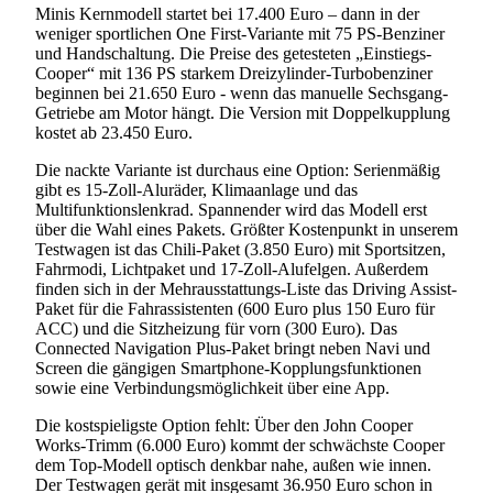
Minis Kernmodell startet bei 17.400 Euro – dann in der
weniger sportlichen One First-Variante mit 75 PS-Benziner
und Handschaltung. Die Preise des getesteten „Einstiegs-
Cooper“ mit 136 PS starkem Dreizylinder-Turbobenziner
beginnen bei 21.650 Euro - wenn das manuelle Sechsgang-
Getriebe am Motor hängt. Die Version mit Doppelkupplung
kostet ab 23.450 Euro.
Die nackte Variante ist durchaus eine Option: Serienmäßig
gibt es 15-Zoll-Aluräder, Klimaanlage und das
Multifunktionslenkrad. Spannender wird das Modell erst
über die Wahl eines Pakets. Größter Kostenpunkt in unserem
Testwagen ist das Chili-Paket (3.850 Euro) mit Sportsitzen,
Fahrmodi, Lichtpaket und 17-Zoll-Alufelgen. Außerdem
finden sich in der Mehrausstattungs-Liste das Driving Assist-
Paket für die Fahrassistenten (600 Euro plus 150 Euro für
ACC) und die Sitzheizung für vorn (300 Euro). Das
Connected Navigation Plus-Paket bringt neben Navi und
Screen die gängigen Smartphone-Kopplungsfunktionen
sowie eine Verbindungsmöglichkeit über eine App.
Die kostspieligste Option fehlt: Über den John Cooper
Works-Trimm (6.000 Euro) kommt der schwächste Cooper
dem Top-Modell optisch denkbar nahe, außen wie innen.
Der Testwagen gerät mit insgesamt 36.950 Euro schon in