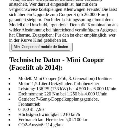
anstachelt. Wer darauf eingestellt ist, hat mit dem
vergleichsweise kostspieligen Kleinwagen Freude. Die lässt
sich über ein Upgrade zum Cooper S (ab 26.000 Euro)
garantiert steigern. Doch der Leistungssprung nimmt dem
Modell die Unschuld, irgendwie. Denn die Kombination aus
wilder Abstimmung bei hinreichend vernünftigem Aggregat
hat Charme. Zugegeben: Für den ist eher empfänglich, wer
in der Kurve Kind geblieben ist.
Mini Cooper auf mobile.de finden
Technische Daten - Mini Cooper
(Facelift ab 2014):
Modell: Mini Cooper (F56, 3. Generation) Dreitürer
Motor: 1,5-Liter-Dreizylinder-Turbobenziner
Leistung: 136 PS (133 kW) bei 4.500 bis 6.000 U/min
Drehmoment: 220 Nm bei 1.250 bis 4.000 U/min
Getriebe: 7-Gang-Doppelkupplungsgetriebe,
Frontantrieb
0-100 /h: 7,9 s
Höchstgeschwindigkeit: 210 km/h
Verbrauch laut Hersteller: 5,0 l/100 km
CO2-Ausstoß: 114 g/km