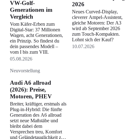
VW-Golf-
2026
Generationen im
Neues Curved-Display,
Vergleich
cleverer Ampel-Assistent,
gleiche Motoren: Der A3
Vom Käfer-Erben zum
wird ab September 2026
Digital-Star: 37 Millionen
zum Touch-Kompakten.
Wagen, acht Generationen,
Lohnt sich der Kauf?
ein Prinzip. So findest du
dein passendes Modell –
10.07.2026
vom I bis zum VIII.
05.08.2026
Neuvorstellung
Audi A6 allroad
(2026): Preise,
Motoren, PHEV
Breiter, kräftiger, erstmals als
Plug-in-Hybrid: Die fünfte
Generation des A6 allroad
setzt neue Maßstäbe und
bleibt dabei dem
Versprechen treu, Komfort
und Geländetauglichkeit zu