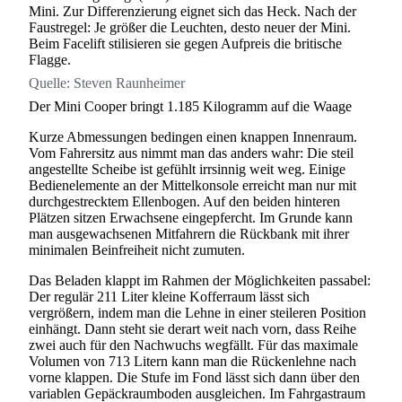
Mini. Zur Differenzierung eignet sich das Heck. Nach der
Faustregel: Je größer die Leuchten, desto neuer der Mini.
Beim Facelift stilisieren sie gegen Aufpreis die britische
Flagge.
Quelle:
Steven Raunheimer
Der Mini Cooper bringt 1.185 Kilogramm auf die Waage
Kurze Abmessungen bedingen einen knappen Innenraum.
Vom Fahrersitz aus nimmt man das anders wahr: Die steil
angestellte Scheibe ist gefühlt irrsinnig weit weg. Einige
Bedienelemente an der Mittelkonsole erreicht man nur mit
durchgestrecktem Ellenbogen. Auf den beiden hinteren
Plätzen sitzen Erwachsene eingepfercht. Im Grunde kann
man ausgewachsenen Mitfahrern die Rückbank mit ihrer
minimalen Beinfreiheit nicht zumuten.
Das Beladen klappt im Rahmen der Möglichkeiten passabel:
Der regulär 211 Liter kleine Kofferraum lässt sich
vergrößern, indem man die Lehne in einer steileren Position
einhängt. Dann steht sie derart weit nach vorn, dass Reihe
zwei auch für den Nachwuchs wegfällt. Für das maximale
Volumen von 713 Litern kann man die Rückenlehne nach
vorne klappen. Die Stufe im Fond lässt sich dann über den
variablen Gepäckraumboden ausgleichen. Im Fahrgastraum