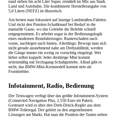
rund sieben bis acht Liter Super, ermittelt im Mix aus Stadt,
Land und Autobahn. Die kombinierte Herstellerangabe von
5,0 Litern (NEFZ) ist illusorisch.
Am besten man fokussiert auf launige Landstraßen-Fahrten.
Und rückt den Pistolen-Schaltknauf bei Bedarf in die
manuelle Gasse, wo das Getriebe die Befehle schnell
entgegennimmt. Es arbeitet sogar in der Bedienungslogik
eines modernen Rennfahrzeuges: Runterschalten nach
vorne, nachlegen nach hinten. Allerdings: Bewegt man sich
nicht gerade ausnehmend nahe am Drehzahllimit, werden
die Gänge immer ein wenig zu vorsichtig eingelegt. Wer
lieber selbst kuppelt: Jeder dreitürige Mini kommt
serienmäßig mit Sechsgang-Schaltgetriebe. Allrad gibt es
nicht, das BMW-Mini-Kernmodell kommt stets als
Fronttriebler.
Infotainment, Radio, Bedienung
Der Testwagen verfügt über das größte Infotainment-System
(Connected Navigation Plus, 2.550 Euro im Paket).
Gesteuert wird es über den Dreh-Drück-Regler aus dem
BMW-Teileregal. Der gehört zu den angenehmsten
Lösungen am Markt. Hat man die Position der Tasten neben