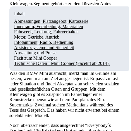
Kleinwagen-Segment gehört er zu den kürzesten Autos
Inhalt
Abmessungen, Platzangebot, Karosserie
Innenraum, Verarbeitung, Materialien
Fahrwerk, Lenkung, Fahrverhalten
Motor, Getriebe, Antrieb
Infotainment, Radio, Bedienung
Assistenzsysteme und Sicherheit
Ausstattung und Preise
Fazit zum Mini Cooper
Technische Daten - Mini Cooper (Facelift ab 2014):
Was den BMW-Mini ausmacht, merkt man im Grunde am
besten, wenn man am Ziel ausgestiegen ist: Er passt zu fast
jeder Situation und findet Akzeptanz an sehr vielen sozialen
und gesellschaftlichen Orten und Gruppen. Mit dem
Kleinwagen gibt es Zuspruch im Fahrerlager einer
Rennstrecke ebenso wie auf dem Parkplatz des Bio-
Supermarkts. Zweimal suchen Markenfans während des
Tests das Gespräch. Das haben wir nicht erwartet bei einem
so etablierten Modell.
Noch überraschender, dass ausgerechnet "Everybody`s
Darling" mit 136 PS starkem Dreizylinder-Benziner die