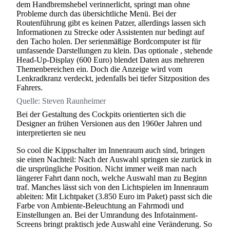
dem Handbremshebel verinnerlicht, springt man ohne
Probleme durch das übersichtliche Menü. Bei der
Routenführung gibt es keinen Patzer, allerdings lassen sich
Informationen zu Strecke oder Assistenten nur bedingt auf
den Tacho holen. Der serienmäßige Bordcomputer ist für
umfassende Darstellungen zu klein. Das optionale , stehende
Head-Up-Display (600 Euro) blendet Daten aus mehreren
Themenbereichen ein. Doch die Anzeige wird vom
Lenkradkranz verdeckt, jedenfalls bei tiefer Sitzposition des
Fahrers.
Quelle:
Steven Raunheimer
Bei der Gestaltung des Cockpits orientierten sich die
Designer an frühen Versionen aus den 1960er Jahren und
interpretierten sie neu
So cool die Kippschalter im Innenraum auch sind, bringen
sie einen Nachteil: Nach der Auswahl springen sie zurück in
die ursprüngliche Position. Nicht immer weiß man nach
längerer Fahrt dann noch, welche Auswahl man zu Beginn
traf. Manches lässt sich von den Lichtspielen im Innenraum
ableiten: Mit Lichtpaket (3.850 Euro im Paket) passt sich die
Farbe von Ambiente-Beleuchtung an Fahrmodi und
Einstellungen an. Bei der Umrandung des Infotainment-
Screens bringt praktisch jede Auswahl eine Veränderung. So