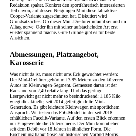
Redaktion spaltet. Konkret den sportfahrerisch interessierten
Teil davon, auf dessen Neigungen Mini diese fahraktive
Cooper-Variante zugeschnitten hat. Diskutiert wird
Grundsätzliches: Ob dieser Mini-Dreitürer infantil sei und im
Alltag nerve. Oder ihn mit seiner aufstachelnden Art erst
wieder spannend mache. Gute Gründe gibt es für beide
Ansichten.
Abmessungen, Platzangebot,
Karosserie
Was nicht da ist, muss nicht ums Eck gewuchtet werden:
Der Mini-Dreitürer gehört mit 3,85 Metern zu den kürzeren
Autos im Kleinwagen-Segment. Gemessen daran ist der
Radstand von 2,49 relativ lang. Und das geringe
Leergewicht gar nicht mehr so beeindruckend: 1.185 Kilo
wiegt die aktuelle, seit 2014 gefertigte dritte Mini-
Generation. Es gibt leichtere Kleinwagen mit sportlichem
Anspruch. Wir testen das F56-Modell in der seit 2018
erhältlichen Facelift-Variante. Auf den ersten Blick erkennen
nur Eingeweihte die Unterschiede. Der Mini kommt eben
seit dem Debüt vor 18 Jahren in ähnlicher Form. Die
Erscheinung hängt (lose) am historischen Vorbild Morris-