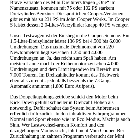
Brave Varianten des Mini-Dreitürers tragen „One“ im
Namenszusatz, kommen mit 75 oder 102 PS starkem
Dreizylinder-Benziner. Die sportlichen Cooper-Versionen
gibt es mit bis zu 231 PS im John Cooper Works. Im Cooper
S leistet dessen 2,0-Liter-Vierzylinder knapp 40 PS weniger.
Unser Testwagen ist der Einstieg in die Cooper-Schiene. Ein
1,5-Liter-Dreizylinder leistet 136 PS bei 4.500 bis 6.000
Umdrehungen. Das maximale Drehmoment von 220
Newtonmetern liegt zwischen 1.250 und 4.000
Umdrehungen an. Ja, das reicht zum Spaß haben. Am
meisten Laune macht der Reihenmotor zwischen 4.000
Umdrehungen und dem Limit irgendwo im Bereich um
7.000 Touren. Im Drehzahlkeller kommt das Triebwerk
ebenfalls zurecht - jedenfalls besser als die 7-Gang-
Automatik annimmt (1.800 Euro Aufpreis).
Das Doppelkupplungsgetriebe schickt den Motor beim
Kick-Down gefühlt schneller in Drehzahl-Höhen als
notwendig. Dafür schaltet das System beim Anbremsen
erfreulich früh zurück. In den fahraktiven Fahrprogrammen
Normal und Sport ebenso wie im Eco-Modus. Macht ja auch
Sinn. Wer Lastwechsel-armen Komfort und den
dazugehörigen Modus sucht, fährt nicht Mini Cooper. Bei
Zurückhaltung im zahmen Programm verbraucht der Mini