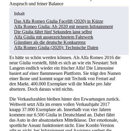
Anspruch und feiner Balance
Inhalt
Das Alfa Romeo Giulia Facelift (2020) in Kürze
Alfa Romeo Giulia: Ab 2020 mit neuem Infotainment
Die Giulia fährt fünf Sekunden lang selbst
Alfa Giulia mit ausgezeichnetem Fahrwerk
Günstiger als die deutsche Konkurrenz
Alfa Romeo Giulia (2020): Technische Daten
Es hätte so schön werden können. Als Alfa Romeo 2016 die
neue Giulia vorstellt, fühlt es sich an wie ein Neustart: Seit
Langem endlich wieder ein frischer Alfa! Die Limousine
basiert auf einer flammneuen Plattform. Sie trägt den Namen
einer Ikone und kommt sogar mit Technik von Ferrari auf
den Markt. 400.000 Exemplare will die Marke pro Jahr
absetzen. Doch daraus wird nichts.
Die Verkaufszahlen bleiben hinter den Erwartungen zurück.
Weltweit setzt Alfa im ersten vollen Verkaufsjahr 2017
knapp 37.000 Exemplare ab. Innerhalb von vier Jahren
kommen nur 6.500 Giulia in Deutschland an. Dabei fährt
das Auto in der absatzstarken Mittelklasse. Der emotionale,
sportliche Ansatz funktioniert nicht. Eine Kombi-Version
gibt es nicht, bei Infotainment und Assistenz verliert die