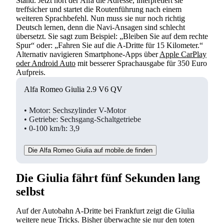
Stand. Jetzt hört der Alfa die Adresse, interpretiert sie
treffsicher und startet die Routenführung nach einem
weiteren Sprachbefehl. Nun muss sie nur noch richtig
Deutsch lernen, denn die Navi-Ansagen sind schlecht
übersetzt. Sie sagt zum Beispiel: „Bleiben Sie auf dem rechte
Spur“ oder: „Fahren Sie auf die A-Dritte für 15 Kilometer.“
Alternativ navigieren Smartphone-Apps über
Apple CarPlay
oder Android Auto
mit besserer Sprachausgabe für 350 Euro
Aufpreis.
Alfa Romeo Giulia 2.9 V6 QV
• Motor: Sechszylinder V-Motor
• Getriebe: Sechsgang-Schaltgetriebe
• 0-100 km/h: 3,9
Die Alfa Romeo Giulia auf mobile.de finden
Die Giulia fährt fünf Sekunden lang
selbst
Auf der Autobahn A-Dritte bei Frankfurt zeigt die Giulia
weitere neue Tricks. Bisher überwachte sie nur den toten