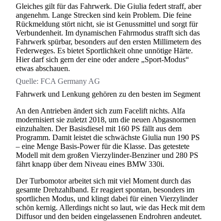
Gleiches gilt für das Fahrwerk. Die Giulia federt straff, aber
angenehm. Lange Strecken sind kein Problem. Die feine
Rückmeldung stört nicht, sie ist Genussmittel und sorgt für
Verbundenheit. Im dynamischen Fahrmodus strafft sich das
Fahrwerk spürbar, besonders auf den ersten Millimetern des
Federweges. Es bietet Sportlichkeit ohne unnötige Härte.
Hier darf sich gern der eine oder andere „Sport-Modus“
etwas abschauen.
Quelle:
FCA Germany AG
Fahrwerk und Lenkung gehören zu den besten im Segment
An den Antrieben ändert sich zum Facelift nichts. Alfa
modernisiert sie zuletzt 2018, um die neuen Abgasnormen
einzuhalten. Der Basisdiesel mit 160 PS fällt aus dem
Programm. Damit leistet die schwächste Giulia nun 190 PS
– eine Menge Basis-Power für die Klasse. Das getestete
Modell mit dem großen Vierzylinder-Benziner und 280 PS
fährt knapp über dem Niveau eines BMW 330i.
Der Turbomotor arbeitet sich mit viel Moment durch das
gesamte Drehzahlband. Er reagiert spontan, besonders im
sportlichen Modus, und klingt dabei für einen Vierzylinder
schön kernig. Allerdings nicht so laut, wie das Heck mit dem
Diffusor und den beiden eingelassenen Endrohren andeutet.