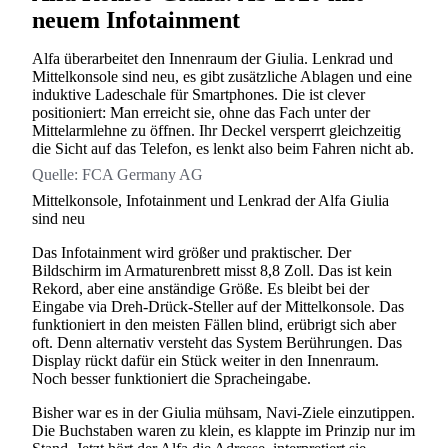
neuem Infotainment
Alfa überarbeitet den Innenraum der Giulia. Lenkrad und
Mittelkonsole sind neu, es gibt zusätzliche Ablagen und eine
induktive Ladeschale für Smartphones. Die ist clever
positioniert: Man erreicht sie, ohne das Fach unter der
Mittelarmlehne zu öffnen. Ihr Deckel versperrt gleichzeitig
die Sicht auf das Telefon, es lenkt also beim Fahren nicht ab.
Quelle:
FCA Germany AG
Mittelkonsole, Infotainment und Lenkrad der Alfa Giulia
sind neu
Das Infotainment wird größer und praktischer. Der
Bildschirm im Armaturenbrett misst 8,8 Zoll. Das ist kein
Rekord, aber eine anständige Größe. Es bleibt bei der
Eingabe via Dreh-Drück-Steller auf der Mittelkonsole. Das
funktioniert in den meisten Fällen blind, erübrigt sich aber
oft. Denn alternativ versteht das System Berührungen. Das
Display rückt dafür ein Stück weiter in den Innenraum.
Noch besser funktioniert die Spracheingabe.
Bisher war es in der Giulia mühsam, Navi-Ziele einzutippen.
Die Buchstaben waren zu klein, es klappte im Prinzip nur im