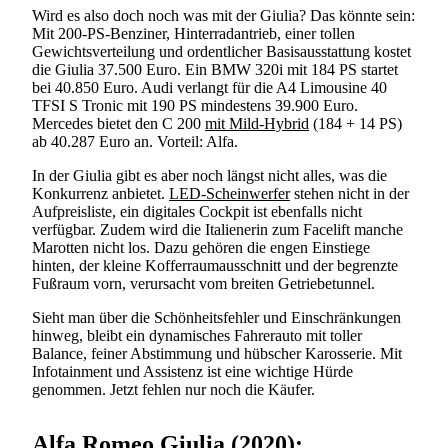
Wird es also doch noch was mit der Giulia? Das könnte sein:
Mit 200-PS-Benziner, Hinterradantrieb, einer tollen
Gewichtsverteilung und ordentlicher Basisausstattung kostet
die Giulia 37.500 Euro. Ein BMW 320i mit 184 PS startet
bei 40.850 Euro. Audi verlangt für die A4 Limousine 40
TFSI S Tronic mit 190 PS mindestens 39.900 Euro.
Mercedes bietet den C 200
mit Mild-Hybrid
(184 + 14 PS)
ab 40.287 Euro an. Vorteil: Alfa.
In der Giulia gibt es aber noch längst nicht alles, was die
Konkurrenz anbietet.
LED-Scheinwerfer
stehen nicht in der
Aufpreisliste, ein digitales Cockpit ist ebenfalls nicht
verfügbar. Zudem wird die Italienerin zum Facelift manche
Marotten nicht los. Dazu gehören die engen Einstiege
hinten, der kleine Kofferraumausschnitt und der begrenzte
Fußraum vorn, verursacht vom breiten Getriebetunnel.
Sieht man über die Schönheitsfehler und Einschränkungen
hinweg, bleibt ein dynamisches Fahrerauto mit toller
Suchen
Balance, feiner Abstimmung und hübscher Karosserie. Mit
Infotainment und Assistenz ist eine wichtige Hürde
genommen. Jetzt fehlen nur noch die Käufer.
Alfa Romeo Giulia (2020):