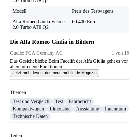
2.0 Turbo AT8 Q2
Modell
Preis des Testwagens
Alfa Romeo Giulia Veloce
60.400 Euro
2.0 Turbo AT8 Q2
Die Alfa Romeo Giulia in Bildern
Quelle:
FCA Germany AG
1 von 15
Q
Das Gesicht bleibt: Beim Facelift der Alfa Giulia geht es vor
Si
allem um neue Funktionen
ei
Jetzt mehr lesen: das neue mobile.de Magazin
Themen
Test und Vergleich
Test
Fahrbericht
Kompaktwagen
Limousine
Ausstattung
Innenraum
Technische Daten
Teilen