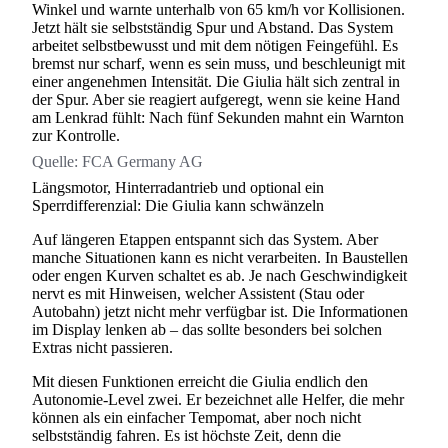
Winkel und warnte unterhalb von 65 km/h vor Kollisionen.
Jetzt hält sie selbstständig Spur und Abstand. Das System
arbeitet selbstbewusst und mit dem nötigen Feingefühl. Es
bremst nur scharf, wenn es sein muss, und beschleunigt mit
einer angenehmen Intensität. Die Giulia hält sich zentral in
der Spur. Aber sie reagiert aufgeregt, wenn sie keine Hand
am Lenkrad fühlt: Nach fünf Sekunden mahnt ein Warnton
zur Kontrolle.
Quelle:
FCA Germany AG
Längsmotor, Hinterradantrieb und optional ein
Sperrdifferenzial: Die Giulia kann schwänzeln
Auf längeren Etappen entspannt sich das System. Aber
manche Situationen kann es nicht verarbeiten. In Baustellen
oder engen Kurven schaltet es ab. Je nach Geschwindigkeit
nervt es mit Hinweisen, welcher Assistent (Stau oder
Autobahn) jetzt nicht mehr verfügbar ist. Die Informationen
im Display lenken ab – das sollte besonders bei solchen
Extras nicht passieren.
Mit diesen Funktionen erreicht die Giulia endlich den
Autonomie-Level zwei. Er bezeichnet alle Helfer, die mehr
können als ein einfacher Tempomat, aber noch nicht
selbstständig fahren. Es ist höchste Zeit, denn die