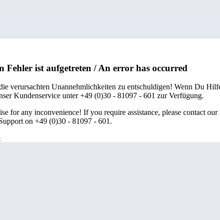
n Fehler ist aufgetreten / An error has occurred
 die verursachten Unannehmlichkeiten zu entschuldigen! Wenn Du Hilfe
unser Kundenservice unter +49 (0)30 - 81097 - 601 zur Verfügung.
se for any inconvenience! If you require assistance, please contact our
upport on +49 (0)30 - 81097 - 601.
e