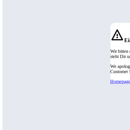
Ei
Wir bitten
steht Dir 
We apologi
Customer S
Homepag