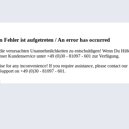
n Fehler ist aufgetreten / An error has occurred
 die verursachten Unannehmlichkeiten zu entschuldigen! Wenn Du Hilfe
unser Kundenservice unter +49 (0)30 - 81097 - 601 zur Verfügung.
se for any inconvenience! If you require assistance, please contact our
upport on +49 (0)30 - 81097 - 601.
e