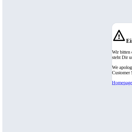
Ei
Wir bitten
steht Dir 
We apologi
Customer S
Homepag