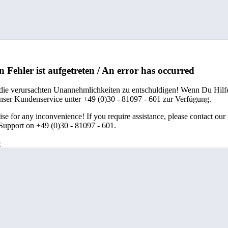
n Fehler ist aufgetreten / An error has occurred
 die verursachten Unannehmlichkeiten zu entschuldigen! Wenn Du Hilfe
unser Kundenservice unter +49 (0)30 - 81097 - 601 zur Verfügung.
se for any inconvenience! If you require assistance, please contact our
upport on +49 (0)30 - 81097 - 601.
e