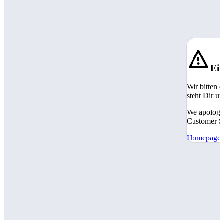
Ei
Wir bitten
steht Dir 
We apologi
Customer S
Homepag