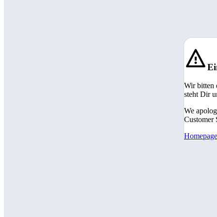
Ei
Wir bitten
steht Dir 
We apologi
Customer S
Homepag