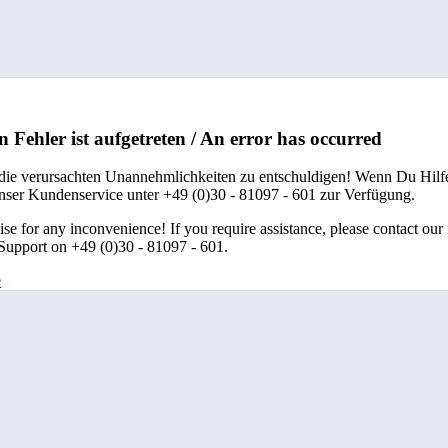
n Fehler ist aufgetreten / An error has occurred
 die verursachten Unannehmlichkeiten zu entschuldigen! Wenn Du Hilfe
unser Kundenservice unter +49 (0)30 - 81097 - 601 zur Verfügung.
se for any inconvenience! If you require assistance, please contact our
upport on +49 (0)30 - 81097 - 601.
e