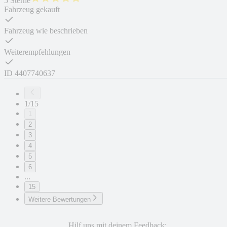
5 Sterne
Fahrzeug gekauft
Fahrzeug wie beschrieben
Weiterempfehlungen
ID
4407740637
1/15
1
2
3
4
5
6
...
15
Weitere Bewertungen
Hilf uns mit deinem Feedback: