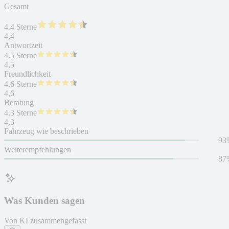
Gesamt
4.4 Sterne
4,4
Antwortzeit
4.5 Sterne
4,5
Freundlichkeit
4.6 Sterne
4,6
Beratung
4.3 Sterne
4,3
Fahrzeug wie beschrieben
93
Weiterempfehlungen
87
Was Kunden sagen
Von KI zusammengefasst