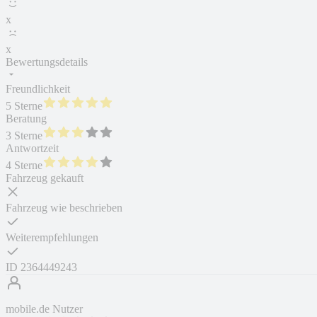
x
x
Bewertungsdetails
Freundlichkeit
5 Sterne
Beratung
3 Sterne
Antwortzeit
4 Sterne
Fahrzeug gekauft
Fahrzeug wie beschrieben
Weiterempfehlungen
ID
2364449243
mobile.de Nutzer