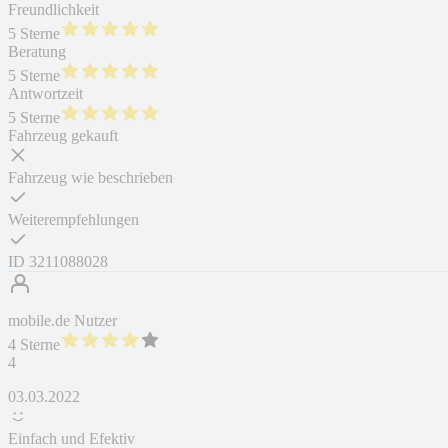
Freundlichkeit
5 Sterne
Beratung
5 Sterne
Antwortzeit
5 Sterne
Fahrzeug gekauft
Fahrzeug wie beschrieben
Weiterempfehlungen
ID
3211088028
mobile.de Nutzer
4 Sterne
4
03.03.2022
Einfach und Efektiv