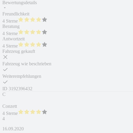
Bewertungsdetails
Freundlichkeit
4 Sterne
Beratung
4 Sterne
Antwortzeit
4 Sterne
Fahrzeug gekauft
Fahrzeug wie beschrieben
Weiterempfehlungen
ID
3192396432
C
Conzett
4 Sterne
4
16.09.2020