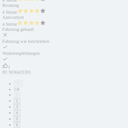
4 Sterne
Beratung
4 Sterne
Antwortzeit
4 Sterne
Fahrzeug gekauft
Fahrzeug wie beschrieben
Weiterempfehlungen
1
ID
3030435391
1/8
1
2
3
4
5
6