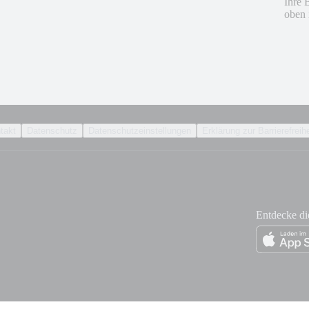
Ihre 
oben 
takt
Datenschutz
Datenschutzeinstellungen
Erklärung zur Barrierefreihe
Entdecke d