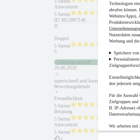
5 Sterne
Technologien ein
Antwortzeit
Weiterempfehlung
abrufen können. D
5 Sterne
Websites/Apps), 
ID
3812887148
Produktentwicklu
D
Unternehmensgr
Nutzerdaten zusa
Doppel
Werbung und die 
5 Sterne
5
Speichern von 
Personalisiert
Fahrzeug gekauft
Zielgruppenfors
26.06.2020
Einstellmöglichke
superschnell und korrekt ohne "Rüschen"
den jederzeit mö
Bewertungsdetails
Für die Auswahl 
Freundlichkeit
Fahrzeug gekauft
Zielgruppen und 
5 Sterne
B. IP-Adresse) oh
Beratung
Fahrzeug wie besc
Datenverarbeitung
5 Sterne
Antwortzeit
Weiterempfehlung
Wir arbeiten mit
5 Sterne
1