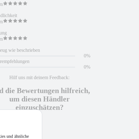
rn
dlichkeit
rn
ung
rn
eug wie beschrieben
0%
erempfehlungen
0%
Hilf uns mit deinem Feedback:
d die Bewertungen hilfreich,
um diesen Händler
einzuschätzen?
 hilfreich
ies und ähnliche