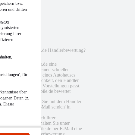
peichern bzw.
eren und dritten
al
nserer
nymisierten
sierung ihrer
eich
fizieren.
unktioniert die mobile.de Händlerbewertung?
halten,
fort gibt es bei mobile.de eine
erbewertung, die dir einen schnellen
lick über den Service eines Autohauses
stellungen', für
t. So hast du die Möglichkeit, den Händler
suchen, der zu deinen Vorstellungen passt.
rden Händler bei mobile.de bewertet
kenntnisse über
zogenen Daten (z.
Als Interessent treten Sie mit dem Händler
n. Dieser
über die Funktion 'E-Mail senden' in
Kontakt.
Eine gewisse Zeit nach Ihrer
Kontaktaufnahme erhalten Sie unter
Umständen von mobile.de per E-Mail eine
Einladung zur Händlerbewertung.