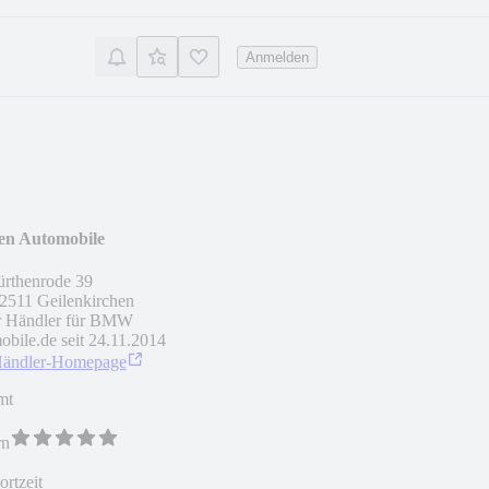
Anmelden
ten Automobile
rthenrode 39
2511
Geilenkirchen
r Händler für BMW
obile.de seit
24.11.2014
Händler-Homepage
mt
rn
rtzeit