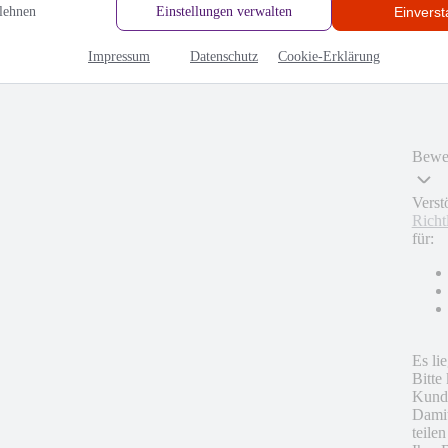
lehnen
Einstellungen verwalten
Einvers
Impressum
Datenschutz
Cookie-Erklärung
Bewer
Verst
Richt
für:
Es li
Bitte
Kunde
Damit
teile