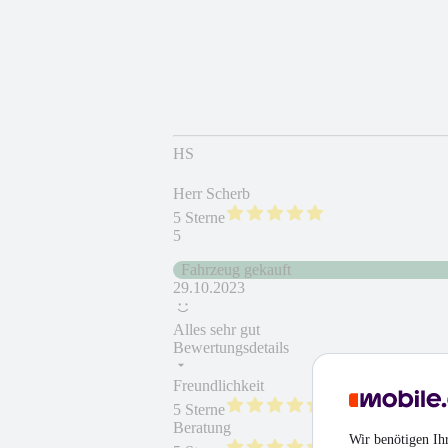
HS
Herr Scherb
5 Sterne
5
Fahrzeug gekauft
29.10.2023
Alles sehr gut
Bewertungsdetails
Freundlichkeit
Fahrzeug gekauft
5 Sterne
Beratung
Fahrzeug wie besc
Wir benötigen Ih