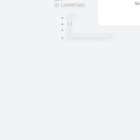
Ab
ID
2249095461
1/1
1
Weitere Bewertungen