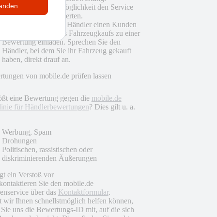
tanden
Sie haben nun die Möglichkeit den Service
des Händlers zu bewerten.
Zudem können auch Händler einen Kunden
nach Abschluss eines Fahrzeugkaufs zu einer
Bewertung einladen. Sprechen Sie den
Händler, bei dem Sie ihr Fahrzeug gekauft
haben, direkt drauf an.
tungen von mobile.de prüfen lassen
ößt eine Bewertung gegen die
mobile.de
linie für Händlerbewertungen
? Dies gilt u. a.
Werbung, Spam
Drohungen
Politischen, rassistischen oder
diskriminierenden Äußerungen
egt ein Verstoß vor
 kontaktieren Sie den mobile.de
nservice über das
Kontaktformular
.
 wir Ihnen schnellstmöglich helfen können,
n Sie uns die Bewertungs-ID mit, auf die sich