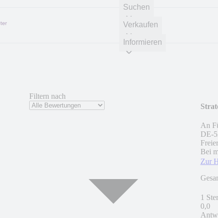
Suchen
Verkaufen
Informieren
Filtern nach
Stra
An Fü
DE
-
5
Freie
Bei m
Zur 
Gesa
1 Ste
0,0
Antwo