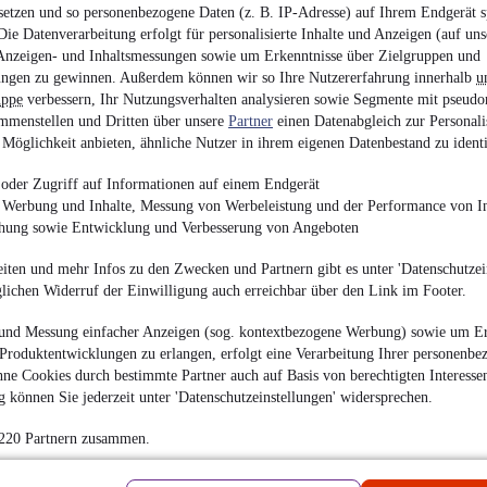
setzen und so personenbezogene Daten (z. B. IP-Adresse) auf Ihrem Endgerät s
en
ie Datenverarbeitung erfolgt für personalisierte Inhalte und Anzeigen (auf uns
Anzeigen- und Inhaltsmessungen sowie um Erkenntnisse über Zielgruppen und
Neutr
ngen zu gewinnen. Außerdem können wir so Ihre Nutzererfahrung innerhalb
u
uppe
verbessern, Ihr Nutzungsverhalten analysieren sowie Segmente mit pseudo
mmenstellen und Dritten über unsere
Partner
einen Datenabgleich zur Personali
Hilfr
Möglichkeit anbieten, ähnliche Nutzer in ihrem eigenen Datenbestand zu identi
Wie f
oder Zugriff auf Informationen auf einem Endgerät
e Werbung und Inhalte, Messung von Werbeleistung und der Performance von In
chung sowie Entwicklung und Verbesserung von Angeboten
Ab so
Händl
Überb
iten und mehr Infos zu den Zwecken und Partnern gibt es unter 'Datenschutzein
biete
glichen Widerruf der Einwilligung auch erreichbar über den Link im Footer.
auszu
So we
und Messung einfacher Anzeigen (sog. kontextbezogene Werbung) sowie um Er
Produktentwicklungen zu erlangen, erfolgt eine Verarbeitung Ihrer personenbe
ne Cookies durch bestimmte Partner auch auf Basis von berechtigten Interesse
hrieben
 können Sie jederzeit unter 'Datenschutzeinstellungen' widersprechen.
en
 220 Partnern zusammen.