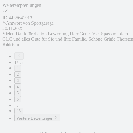
Weiterempfehlungen
ID
4435641913
Antwort von
Sportgarage
20.11.2025
Vielen Dank für die top Bewertung Herr Genc. Viel Spass mit dem
GLC und alles Gute für Sie und Ihre Familie. Schöne Grüße Thorste
Bildstein
1/13
1
2
3
4
5
6
...
13
Weitere Bewertungen