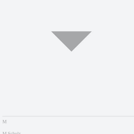
M
M.Schulz