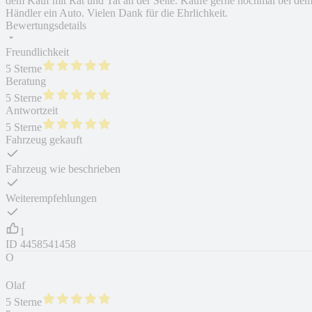
dem Kauf mit Rat und Tat an der Seite. Kaufe gerne nochmal bei de
Händler ein Auto. Vielen Dank für die Ehrlichkeit.
Bewertungsdetails
Freundlichkeit
5 Sterne
Beratung
5 Sterne
Antwortzeit
5 Sterne
Fahrzeug gekauft
Fahrzeug wie beschrieben
Weiterempfehlungen
1
ID
4458541458
O
Olaf
5 Sterne