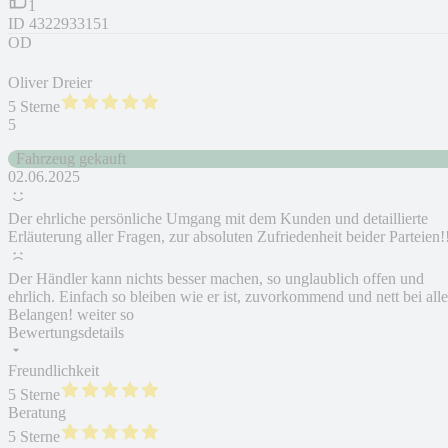
1
ID
4322933151
OD
Oliver Dreier
5 Sterne
5
Fahrzeug gekauft
02.06.2025
Der ehrliche persönliche Umgang mit dem Kunden und detaillierte
Erläuterung aller Fragen, zur absoluten Zufriedenheit beider Parteien!
Der Händler kann nichts besser machen, so unglaublich offen und
ehrlich. Einfach so bleiben wie er ist, zuvorkommend und nett bei all
Belangen! weiter so
Bewertungsdetails
Freundlichkeit
5 Sterne
Beratung
5 Sterne