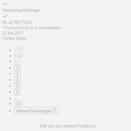
Weiterempfehlungen
ID
4278575205
Antwort von
S.A Automobile
21.04.2025
Vielen Dank .
1/12
1
2
3
4
5
6
...
12
Weitere Bewertungen
Hilf uns mit deinem Feedback: