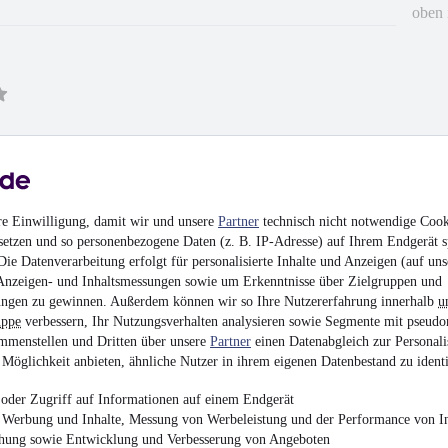
oben 
re Einwilligung, damit wir und unsere
Partner
technisch nicht notwendige Cook
y replied back instantly. They send the contract, we sign,
setzen und so personenbezogene Daten (z. B. IP-Adresse) auf Ihrem Endgerät s
 email responses. Then we found out person was out for
ie Datenverarbeitung erfolgt für personalisierte Inhalte und Anzeigen (auf uns
e told us car was sold and refunded our money. I am thinking
Anzeigen- und Inhaltsmessungen sowie um Erkenntnisse über Zielgruppen und
ney transfer swift .
ngen zu gewinnen. Außerdem können wir so Ihre Nutzererfahrung innerhalb
u
uppe
verbessern, Ihr Nutzungsverhalten analysieren sowie Segmente mit pseudo
mmenstellen und Dritten über unsere
Partner
einen Datenabgleich zur Personali
Möglichkeit anbieten, ähnliche Nutzer in ihrem eigenen Datenbestand zu identi
en
oder Zugriff auf Informationen auf einem Endgerät
e Werbung und Inhalte, Messung von Werbeleistung und der Performance von In
chung sowie Entwicklung und Verbesserung von Angeboten