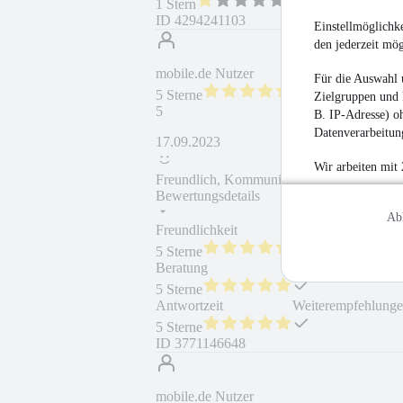
1 Stern
ID
4294241103
Einstellmöglichke
den jederzeit mö
mobile.de Nutzer
Für die Auswahl 
5 Sterne
Zielgruppen und 
5
B. IP-Adresse) oh
Datenverarbeitung
17.09.2023
Wir arbeiten mit
Freundlich, Kommunikative
Bewertungsdetails
Ab
Freundlichkeit
Fahrzeug gekauft
5 Sterne
Beratung
Fahrzeug wie besc
5 Sterne
Antwortzeit
Weiterempfehlung
5 Sterne
ID
3771146648
mobile.de Nutzer