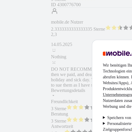
ID
4300776700
mobile.de Nutzer
2.3333333333333335 Sterne
2,3
14.05.2025
Nothing
Wir benötigen Ih
DO NOT RECOMMEND. On the first email the
Technologien ein
then we paid, and dealer get lost. No more
abrufen können. D
holiday and sick day. When she returned sh
Websites/Apps), 
to sue them as I have signed contract and mo
Produktentwicklu
Bewertungsdetails
Unternehmensgr
Nutzerdaten zusa
Freundlichkeit
Fahrzeug gekauft
Werbung und die 
3 Sterne
Beratung
Weiterempfehlung
Speichern von 
3 Sterne
Personalisiert
Antwortzeit
Zielgruppenfors