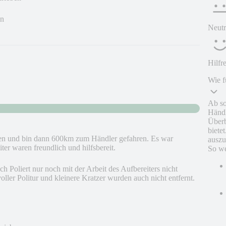
en
Neutr
Hilfr
Wie f
Ab so
Händl
Überb
biete
hen und bin dann 600km zum Händler gefahren. Es war
auszu
ter waren freundlich und hilfsbereit.
So we
Poliert nur noch mit der Arbeit des Aufbereiters nicht
oller Politur und kleinere Kratzer wurden auch nicht entfernt.