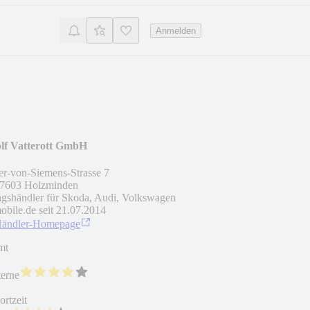
Anmelden
lf Vatterott GmbH
r-von-Siemens-Strasse 7
7603
Holzminden
agshändler für Skoda, Audi, Volkswagen
obile.de seit
21.07.2014
Händler-Homepage
mt
terne
rtzeit