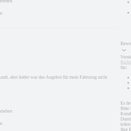
hrieben
en
Bewer
Verst
Richt
für:
auft, aber leider war das Angebot für mein Fahrzeug nicht
Es li
Bitte
hrieben
Kunde
Damit
en
teile
Ihre 