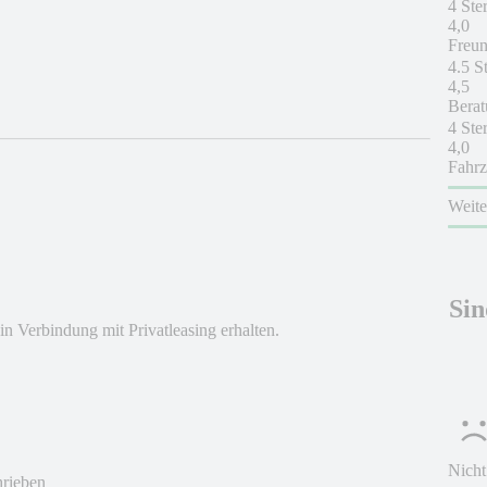
4 Ste
4,0
Freun
4.5 S
4,5
Berat
4 Ste
4,0
Fahrz
Weit
Sin
 Verbindung mit Privatleasing erhalten.
Nicht
hrieben