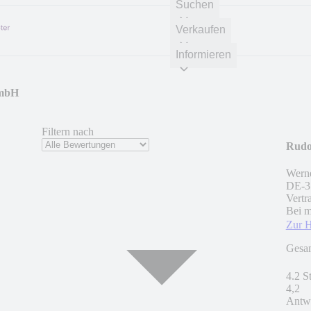
Suchen
Verkaufen
Informieren
GmbH
Filtern nach
Rudo
Werne
DE
-
3
Vertr
Bei m
Zur 
Gesa
4.2 S
4,2
Antwo