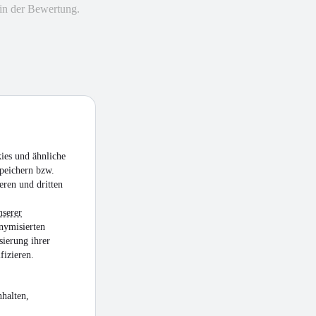
in der Bewertung.
ies und ähnliche
peichern bzw.
eren und dritten
nserer
nymisierten
sierung ihrer
fizieren.
halten,