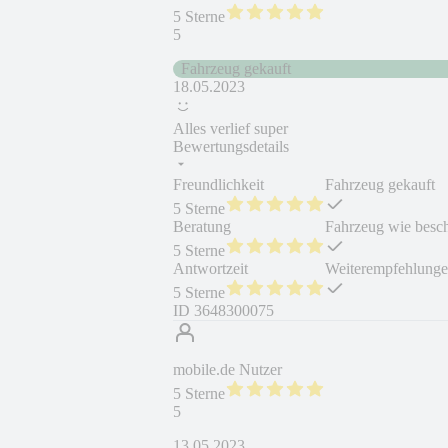
5 Sterne
5
Fahrzeug gekauft
18.05.2023
Alles verlief super
Bewertungsdetails
Freundlichkeit
Fahrzeug gekauft
5 Sterne
Beratung
Fahrzeug wie besc
5 Sterne
Antwortzeit
Weiterempfehlung
5 Sterne
ID
3648300075
mobile.de Nutzer
5 Sterne
5
13.05.2023