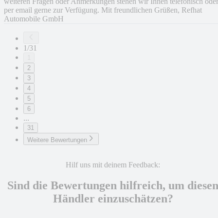
weiteren Fragen oder Anmerkungen stehen wir Ihnen telefonisch ode
per email gerne zur Verfügung. Mit freundlichen Grüßen, Refhat
Automobile GmbH
1/31
1
2
3
4
5
6
...
31
Weitere Bewertungen
Hilf uns mit deinem Feedback:
Sind die Bewertungen hilfreich, um diese
Händler einzuschätzen?