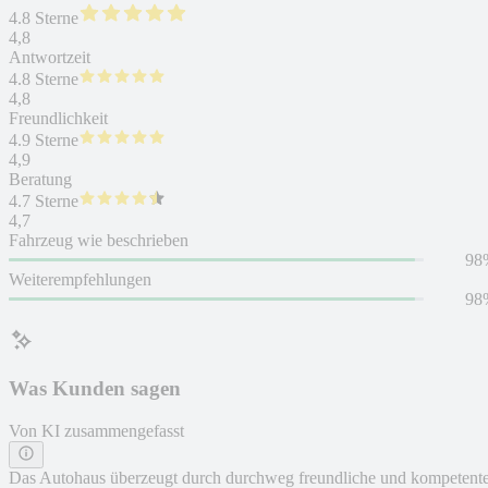
4.8 Sterne
4,8
Antwortzeit
4.8 Sterne
4,8
Freundlichkeit
4.9 Sterne
4,9
Beratung
4.7 Sterne
4,7
Fahrzeug wie beschrieben
98
Weiterempfehlungen
98
Was Kunden sagen
Von KI zusammengefasst
Das Autohaus überzeugt durch durchweg freundliche und kompetent