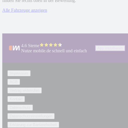
finden Sie rechts oben in der Bewertung.
Alle Fahrzeuge anzeigen
4.6 Sterne
App installieren
Nutze mobile.de schnell und einfach
Impressum
AGB
Vertrag widerrufen
Kontakt
Datenschutz
Datenschutzeinstellungen
Erklärung zur Barrierefreiheit