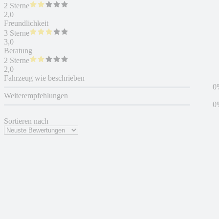
2 Sterne
2,0
Freundlichkeit
3 Sterne
3,0
Beratung
2 Sterne
2,0
Fahrzeug wie beschrieben
0
Weiterempfehlungen
0
Sortieren nach