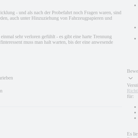
klung - und als nach der Probefahrt noch Fragen waren, sind
rden, auch unter Hinzuziehung von Fahrzeugpapieren und
inmal sehr verloren gefühlt - es gibt eine harte Trennung
finteressent muss man halt warten, bis der eine anwesende
Bewer
hrieben
Verst
Richt
en
für:
Es li