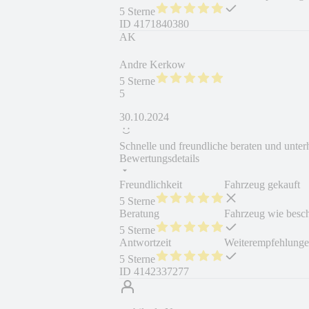
5 Sterne
ID
4171840380
AK
Andre Kerkow
5 Sterne
5
30.10.2024
Schnelle und freundliche beraten und unter
Bewertungsdetails
Freundlichkeit
Fahrzeug gekauft
5 Sterne
Beratung
Fahrzeug wie besc
5 Sterne
Antwortzeit
Weiterempfehlung
5 Sterne
ID
4142337277