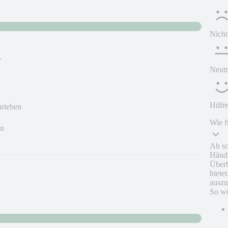
Nicht
.
Neutr
Hilfr
hrieben
Wie f
en
Ab so
Händl
Überb
biete
auszu
So we