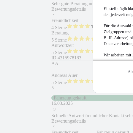
Sehr gute Beratung und vertrauensvolle A
Einstellmöglichke
Bewertungsdetails
den jederzeit mö
Freundlichkeit
Fahrzeug gekauft
Für die Auswahl 
4 Sterne
Zielgruppen und 
Beratung
Fahrzeug wie besc
B. IP-Adresse) oh
5 Sterne
Datenverarbeitung
Antwortzeit
Weiterempfehlung
5 Sterne
Wir arbeiten mit
ID
4315978183
AA
Ab
Andreas Auer
5 Sterne
5
Fahrzeug gekauft
16.03.2025
Schnelle Antwort freundlicher Kontakt se
Bewertungsdetails
Freundlichkeit
Fahrzeug gekauft