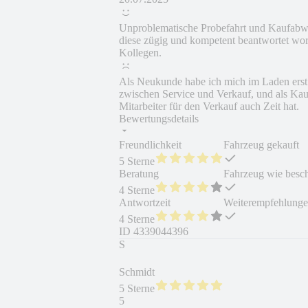
Unproblematische Probefahrt und Kaufabwic
diese zügig und kompetent beantwortet wo
Kollegen.
Als Neukunde habe ich mich im Laden erst e
zwischen Service und Verkauf, und als Kau
Mitarbeiter für den Verkauf auch Zeit hat.
Bewertungsdetails
Freundlichkeit
Fahrzeug gekauft
5 Sterne
Beratung
Fahrzeug wie besc
4 Sterne
Antwortzeit
Weiterempfehlung
4 Sterne
ID
4339044396
S
Schmidt
5 Sterne
5