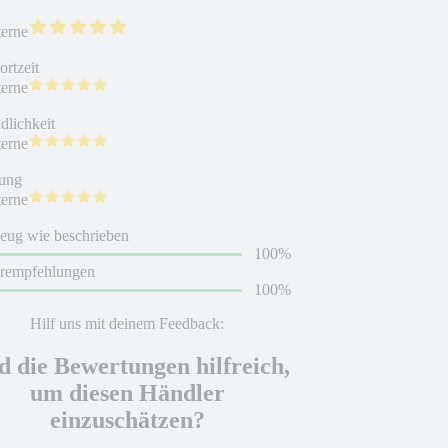
terne
rtzeit
terne
dlichkeit
terne
ung
terne
eug wie beschrieben
100%
erempfehlungen
100%
Hilf uns mit deinem Feedback:
d die Bewertungen hilfreich,
um diesen Händler
einzuschätzen?