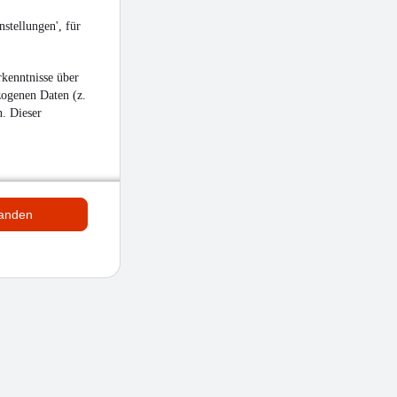
stellungen', für
kenntnisse über
zogenen Daten (z.
n. Dieser
tanden