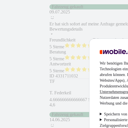
Fahrzeug gekauft
09.07.2025
Er hat sich sofort auf meine Anfrage gemel
Bewertungsdetails
Freundlichkeit
Fahrzeug gekauft
5 Sterne
Beratung
Fahrzeug wie besc
5 Sterne
Wir benötigen Ih
Antwortzeit
Weiterempfehlung
Technologien ein
5 Sterne
abrufen können. D
ID
4331711032
Websites/Apps), 
TF
Produktentwicklu
Unternehmensgr
T. Federkeil
Nutzerdaten zusa
4.666666666666667 Sterne
Werbung und die 
4,6
Speichern von 
Fahrzeug gekauft
14.06.2025
Personalisiert
Zielgruppenfors