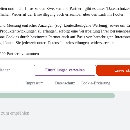
bwicklung!
iten und mehr Infos zu den Zwecken und Partnern gibt es unter 'Datenschutzein
glichen Widerruf der Einwilligung auch erreichbar über den Link im Footer.
und Messung einfacher Anzeigen (sog. kontextbezogene Werbung) sowie um Er
Produktentwicklungen zu erlangen, erfolgt eine Verarbeitung Ihrer personenbe
hrieben
ne Cookies durch bestimmte Partner auch auf Basis von berechtigten Interesse
 können Sie jederzeit unter 'Datenschutzeinstellungen' widersprechen.
en
 220 Partnern zusammen.
lehnen
Einstellungen verwalten
Einvers
Impressum
Datenschutz
Cookie-Erklärung
hr zum empfehlen