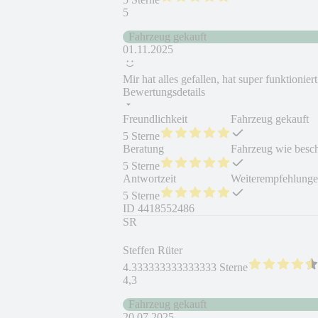
5
Fahrzeug gekauft
01.11.2025
Mir hat alles gefallen, hat super funktioniert
Bewertungsdetails
Freundlichkeit
Fahrzeug gekauft
5 Sterne
Beratung
Fahrzeug wie besc
5 Sterne
Antwortzeit
Weiterempfehlung
5 Sterne
ID
4418552486
SR
Steffen Rüter
4.333333333333333 Sterne
4,3
Fahrzeug gekauft
20.07.2025