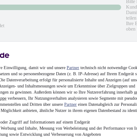
Bitte
Kunde
Damit
teile
Ihre 
det
oben 
hrieben
re Einwilligung, damit wir und unsere
Partner
technisch nicht notwendige Cook
en
setzen und so personenbezogene Daten (z. B. IP-Adresse) auf Ihrem Endgerät s
ie Datenverarbeitung erfolgt für personalisierte Inhalte und Anzeigen (auf uns
Anzeigen- und Inhaltsmessungen sowie um Erkenntnisse über Zielgruppen und
ngen zu gewinnen. Außerdem können wir so Ihre Nutzererfahrung innerhalb
u
uppe
verbessern, Ihr Nutzungsverhalten analysieren sowie Segmente mit pseudo
mmenstellen und Dritten über unsere
Partner
einen Datenabgleich zur Personali
Möglichkeit anbieten, ähnliche Nutzer in ihrem eigenen Datenbestand zu identi
oder Zugriff auf Informationen auf einem Endgerät
e Werbung und Inhalte, Messung von Werbeleistung und der Performance von In
chung sowie Entwicklung und Verbesserung von Angeboten