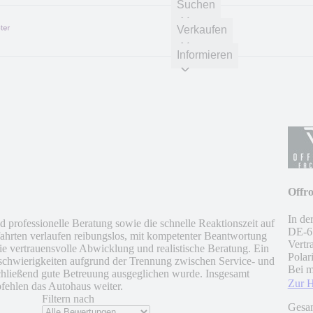
Suchen
Verkaufen
Informieren
Offr
In de
 professionelle Beratung sowie die schnelle Reaktionszeit auf
DE
-
6
hrten verlaufen reibungslos, mit kompetenter Beantwortung
Vert
ie vertrauensvolle Abwicklung und realistische Beratung. Ein
Polar
schwierigkeiten aufgrund der Trennung zwischen Service- und
Bei m
chließend gute Betreuung ausgeglichen wurde. Insgesamt
Zur 
fehlen das Autohaus weiter.
Filtern nach
Gesa