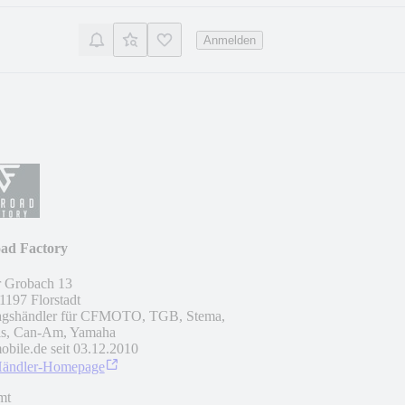
Anmelden
oad Factory
r Grobach 13
1197
Florstadt
ragshändler für CFMOTO, TGB, Stema,
is, Can-Am, Yamaha
obile.de seit
03.12.2010
Händler-Homepage
mt