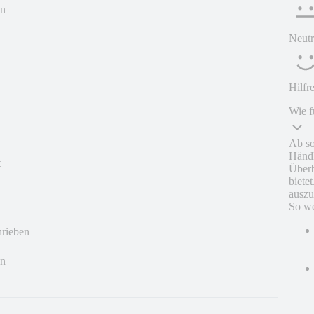
en
Neutr
Hilfr
Wie f
Ab so
Händl
t
Überb
biete
auszu
So we
hrieben
en