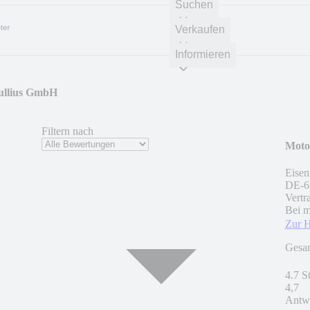
Suchen
Verkaufen
Informieren
ullius GmbH
Filtern nach
Moto
Eisen
DE
-
6
Vertr
Bei m
Zur 
Gesa
4.7 S
4,7
Antwo