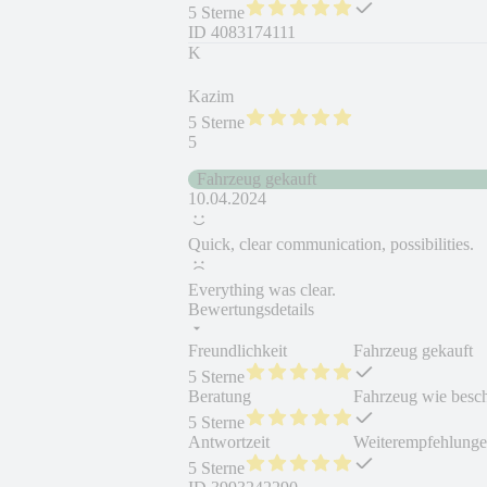
5 Sterne
ID
4083174111
K
Kazim
5 Sterne
5
Fahrzeug gekauft
10.04.2024
Quick, clear communication, possibilities.
Everything was clear.
Bewertungsdetails
Freundlichkeit
Fahrzeug gekauft
5 Sterne
Beratung
Fahrzeug wie besc
5 Sterne
Antwortzeit
Weiterempfehlung
5 Sterne