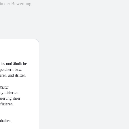
in der Bewertung.
ies und ähnliche
peichern bzw.
eren und dritten
nserer
nymisierten
sierung ihrer
fizieren.
halten,