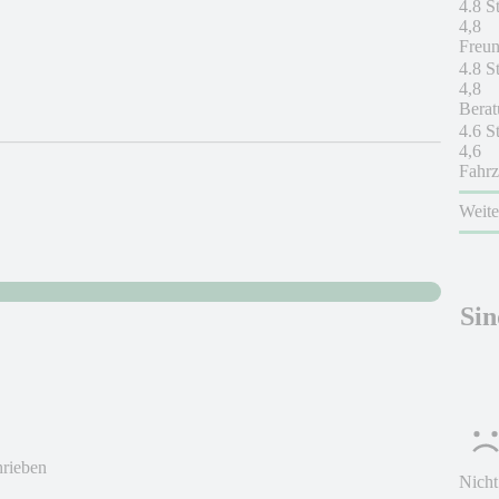
4.8 S
4,8
Freun
4.8 S
4,8
Berat
4.6 S
4,6
Fahrz
Weit
Sin
hrieben
Nicht