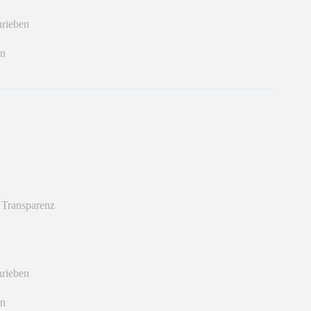
hrieben
en
& Transparenz
hrieben
en