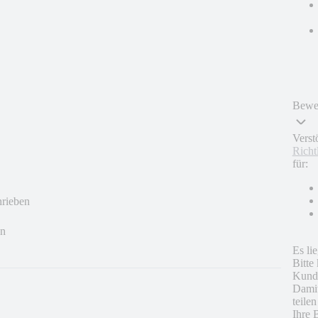
Bewer
Verst
Richt
für:
hrieben
en
Es li
Bitte
Kunde
Damit
teile
Ihre 