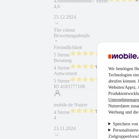
4.666666666666667 Sterne
4,6
25.12.2024
The colour
Bewertungsdetails
Freundlichkeit
Fahrzeug gekauft
5 Sterne
Beratung
Fahrzeug wie besc
4 Sterne
Wir benötigen Ih
Antwortzeit
Weiterempfehlung
Technologien ein
5 Sterne
abrufen können. D
ID
4183777108
Websites/Apps), 
Produktentwicklu
Unternehmensgr
mobile.de Nutzer
Nutzerdaten zusa
4 Sterne
Werbung und die 
4
Speichern von 
23.11.2024
Personalisiert
Zielgruppenfors