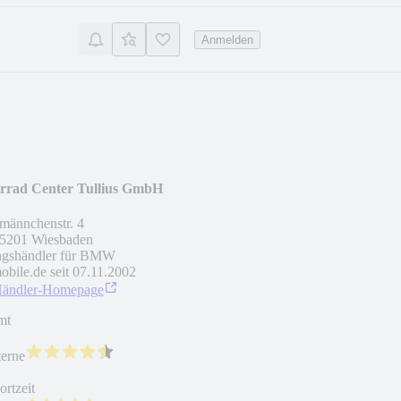
Anmelden
rrad Center Tullius GmbH
männchenstr. 4
5201
Wiesbaden
agshändler für BMW
obile.de seit
07.11.2002
Händler-Homepage
mt
terne
rtzeit