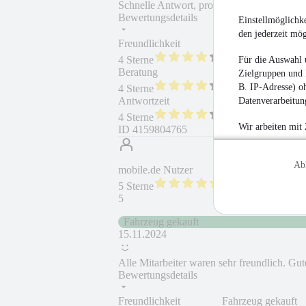
Schnelle Antwort, professioneller Umgang
Bewertungsdetails
Einstellmöglichke
den jederzeit mö
Freundlichkeit
Fahrzeug gekauft
4 Sterne
Für die Auswahl 
Beratung
Fahrzeug wie besc
Zielgruppen und 
B. IP-Adresse) oh
4 Sterne
Antwortzeit
Weiterempfehlung
Datenverarbeitung
4 Sterne
Wir arbeiten mit
ID
4159804765
Ab
mobile.de Nutzer
5 Sterne
5
Fahrzeug gekauft
15.11.2024
Alle Mitarbeiter waren sehr freundlich. Gu
Bewertungsdetails
Freundlichkeit
Fahrzeug gekauft