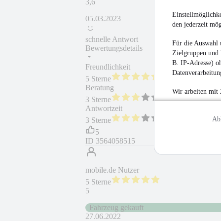
3,6
Einstellmöglichke
05.03.2023
den jederzeit mö
schnelle Antwort
Für die Auswahl 
Bewertungsdetails
Zielgruppen und 
B. IP-Adresse) oh
Freundlichkeit
Fahrzeug gekauft
Datenverarbeitung
5 Sterne
Beratung
Wir arbeiten mit
3 Sterne
Antwortzeit
Ab
3 Sterne
5
ID
3564058515
mobile.de Nutzer
5 Sterne
5
Fahrzeug gekauft
27.06.2022