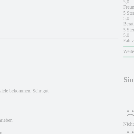
5,0
Freun
5 Ste
5,0
Berat
5 Ste
5,0
Fahrz
Weit
Sin
 viele bekommen. Sehr gut.
hrieben
Nicht
en