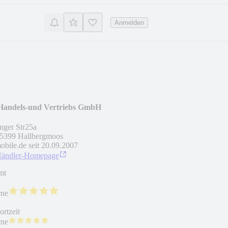
Anmelden
andels-und Vertriebs GmbH
inger Str25a
5399
Hallbergmoos
obile.de seit
20.09.2007
Händler-Homepage
mt
rne
rtzeit
rne