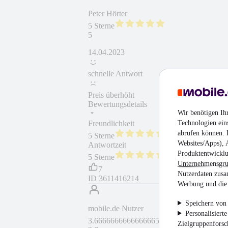
Peter Hörter
5 Sterne
5
14.04.2023
schnelle Antwort
Preis überhöht
Bewertungsdetails
Wir benötigen Ih
Technologien ein
Freundlichkeit
Fahrzeug gekauft
abrufen können. D
5 Sterne
Websites/Apps), 
Antwortzeit
Produktentwicklu
5 Sterne
Unternehmensgr
7
Nutzerdaten zusa
ID
3611416214
Werbung und die 
Speichern von 
mobile.de Nutzer
Personalisiert
3.6666666666666665 Sterne
Zielgruppenfors