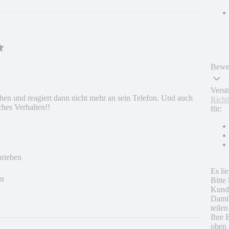
Bewer
Verst
en und reagiert dann nicht mehr an sein Telefon. Und auch
Richt
ches Verhalten!!
für:
hrieben
Es li
en
Bitte
Kunde
Damit
teile
Ihre 
oben 