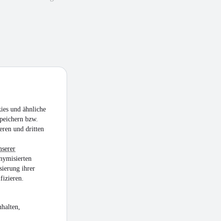
ies und ähnliche
peichern bzw.
eren und dritten
nserer
nymisierten
sierung ihrer
fizieren.
halten,