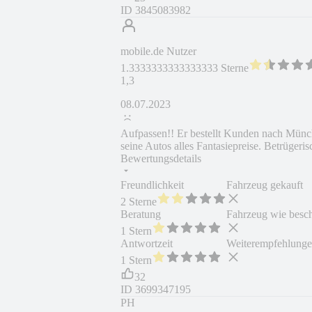
ID
3845083982
mobile.de Nutzer
1.3333333333333333 Sterne
1,3
08.07.2023
Aufpassen!! Er bestellt Kunden nach Münch
seine Autos alles Fantasiepreise. Betrügeris
Bewertungsdetails
Freundlichkeit
Fahrzeug gekauft
2 Sterne
Beratung
Fahrzeug wie besc
1 Stern
Antwortzeit
Weiterempfehlung
1 Stern
32
ID
3699347195
PH