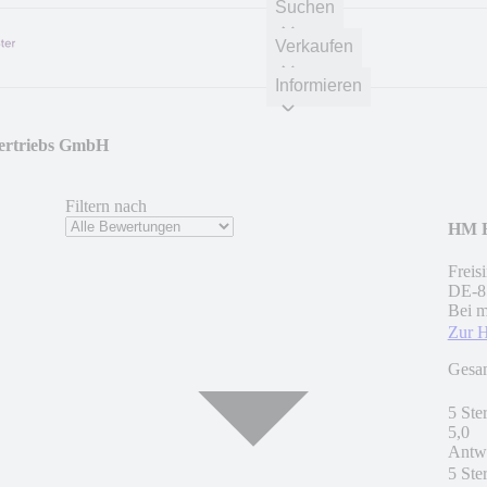
Suchen
Verkaufen
Informieren
ertriebs GmbH
Filtern nach
HM H
Freis
DE
-
8
Bei m
Zur 
Gesa
5 Ste
5,0
Antwo
5 Ste