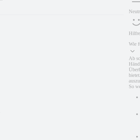
Neutr
Hilfr
Wie f
Ab so
Händl
Überb
biete
auszu
So we
n