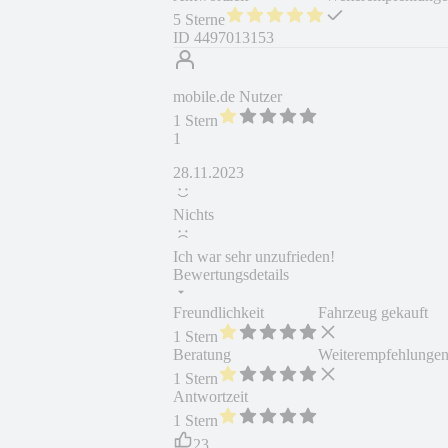
5 Sterne
ID
4497013153
mobile.de Nutzer
1 Stern
1
28.11.2023
Nichts
Ich war sehr unzufrieden!
Bewertungsdetails
Freundlichkeit
Fahrzeug gekauft
1 Stern
Beratung
Weiterempfehlunge
1 Stern
Antwortzeit
1 Stern
23