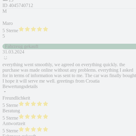
ID
4045740712
M
Maro
5 Sterne
5
Fahrzeug gekauft
31.03.2024
everything went smoothly, we agreed on everything quickly. the
purchase was made online without any problems. everything I asked
for in terms of information was sent to me. The car was finally bought
I hope it will serve me well. greetings from Croatia
Bewertungsdetails
Freundlichkeit
5 Sterne
Beratung
5 Sterne
Antwortzeit
5 Sterne