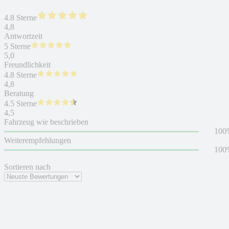
4.8 Sterne
4,8
Antwortzeit
5 Sterne
5,0
Freundlichkeit
4.8 Sterne
4,8
Beratung
4.5 Sterne
4,5
Fahrzeug wie beschrieben
100
Weiterempfehlungen
100
Sortieren nach