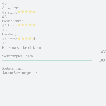
4,6
Antwortzeit
4.8 Sterne
4,8
Freundlichkeit
4.8 Sterne
4,8
Beratung
4.4 Sterne
4,4
Fahrzeug wie beschrieben
83
Weiterempfehlungen
100
Sortieren nach