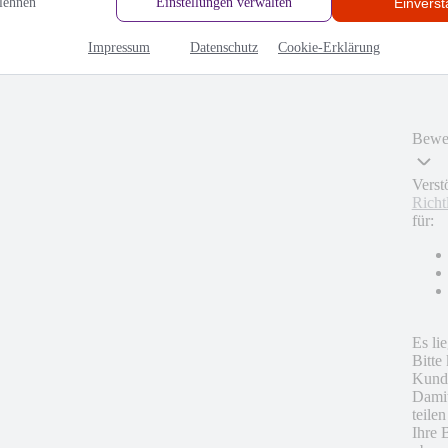
lehnen
Einstellungen verwalten
Einvers
Impressum
Datenschutz
Cookie-Erklärung
Bewer
Verst
Richt
für:
Es li
Bitte
Kunde
Damit
teile
Ihre 