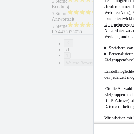
Technologien ein
5 Sterne
Beratung
Fahrzeug wie besc
abrufen können. D
Websites/Apps), 
5 Sterne
Produktentwicklu
Antwortzeit
Weiterempfehlung
Unternehmensgr
5 Sterne
Nutzerdaten zusa
ID
4455075055
Werbung und die 
Speichern von 
1/1
Personalisiert
1
Zielgruppenfors
Weitere Bewertungen
Einstellmöglichke
den jederzeit mö
Für die Auswahl 
Zielgruppen und 
B. IP-Adresse) oh
Datenverarbeitung
Wir arbeiten mit