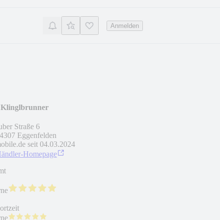
Anmelden
Klinglbrunner
uber Straße 6
4307
Eggenfelden
obile.de seit
04.03.2024
Händler-Homepage
mt
rne
rtzeit
rne