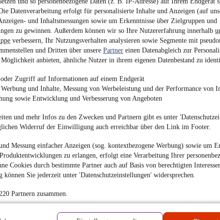
setzen und so personenbezogene Daten (z. B. IP-Adresse) auf Ihrem Endgerät s
hrieben
ie Datenverarbeitung erfolgt für personalisierte Inhalte und Anzeigen (auf uns
Anzeigen- und Inhaltsmessungen sowie um Erkenntnisse über Zielgruppen und
Neutr
ngen zu gewinnen. Außerdem können wir so Ihre Nutzererfahrung innerhalb
u
en
uppe
verbessern, Ihr Nutzungsverhalten analysieren sowie Segmente mit pseudo
mmenstellen und Dritten über unsere
Partner
einen Datenabgleich zur Personali
Hilfr
Möglichkeit anbieten, ähnliche Nutzer in ihrem eigenen Datenbestand zu identi
Wie f
oder Zugriff auf Informationen auf einem Endgerät
e Werbung und Inhalte, Messung von Werbeleistung und der Performance von In
Ab so
chung sowie Entwicklung und Verbesserung von Angeboten
Händl
Überb
iten und mehr Infos zu den Zwecken und Partnern gibt es unter 'Datenschutzein
biete
glichen Widerruf der Einwilligung auch erreichbar über den Link im Footer.
auszu
So we
und Messung einfacher Anzeigen (sog. kontextbezogene Werbung) sowie um Er
Produktentwicklungen zu erlangen, erfolgt eine Verarbeitung Ihrer personenbe
ne Cookies durch bestimmte Partner auch auf Basis von berechtigten Interesse
 können Sie jederzeit unter 'Datenschutzeinstellungen' widersprechen.
 220 Partnern zusammen.