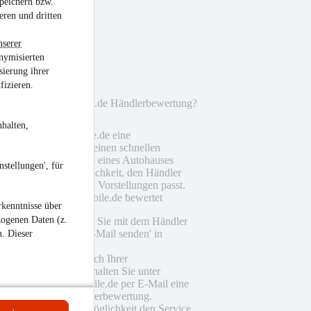
peichern bzw.
eren und dritten
al
nserer
nymisierten
sierung ihrer
eich
fizieren.
unktioniert die mobile.de Händlerbewertung?
halten,
fort gibt es bei mobile.de eine
erbewertung, die dir einen schnellen
lick über den Service eines Autohauses
stellungen', für
t. So hast du die Möglichkeit, den Händler
suchen, der zu deinen Vorstellungen passt.
rden Händler bei mobile.de bewertet
kenntnisse über
zogenen Daten (z.
Als Interessent treten Sie mit dem Händler
über die Funktion 'E-Mail senden' in
n. Dieser
Kontakt.
Eine gewisse Zeit nach Ihrer
Kontaktaufnahme erhalten Sie unter
Umständen von mobile.de per E-Mail eine
Einladung zur Händlerbewertung.
Sie haben nun die Möglichkeit den Service