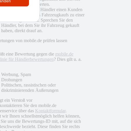
tanden
des Händlers zu bewerten.
Zudem können auch Händler einen Kunden
nach Abschluss eines Fahrzeugkaufs zu einer
Bewertung einladen. Sprechen Sie den
Händler, bei dem Sie ihr Fahrzeug gekauft
haben, direkt drauf an.
tungen von mobile.de prüfen lassen
ößt eine Bewertung gegen die
mobile.de
linie für Händlerbewertungen
? Dies gilt u. a.
Werbung, Spam
Drohungen
Politischen, rassistischen oder
diskriminierenden Äußerungen
egt ein Verstoß vor
 kontaktieren Sie den mobile.de
nservice über das
Kontaktformular
.
 wir Ihnen schnellstmöglich helfen können,
n Sie uns die Bewertungs-ID mit, auf die sich
Beschwerde bezieht. Diese finden Sie rechts