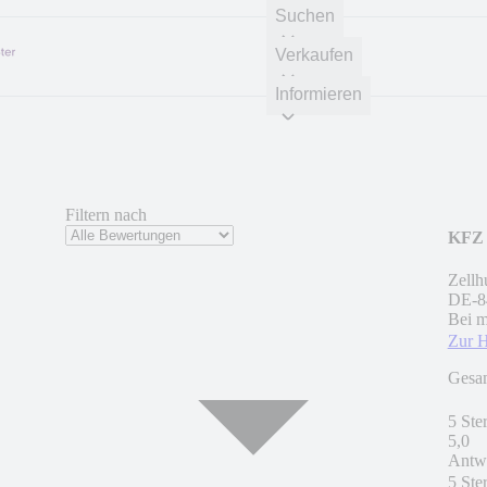
Suchen
Verkaufen
Informieren
Filtern nach
KFZ 
Zellh
DE
-
8
Bei m
Zur 
Gesa
5 Ste
5,0
Antwo
5 Ste