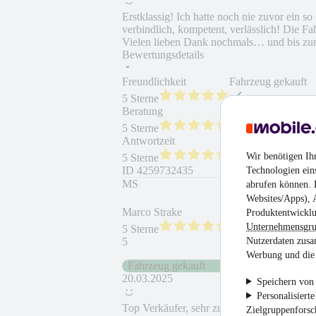
Erstklassig! Ich hatte noch nie zuvor ein s
verbindlich, kompetent, verlässlich! Die Fa
Vielen lieben Dank nochmals… und bis zum
Bewertungsdetails
Freundlichkeit
Fahrzeug gekauft
5 Sterne
Beratung
Fahrzeug wie besc
5 Sterne
Antwortzeit
Weiterempfehlung
Wir benötigen Ih
5 Sterne
ID
4259732435
Technologien ein
MS
abrufen können. D
Websites/Apps), 
Marco Strake
Produktentwicklu
Unternehmensgr
5 Sterne
Nutzerdaten zusa
5
Werbung und die 
Fahrzeug gekauft
20.03.2025
Speichern von 
Personalisiert
Top Verkäufer, sehr zu empfehlen. Gerne w
Zielgruppenfors