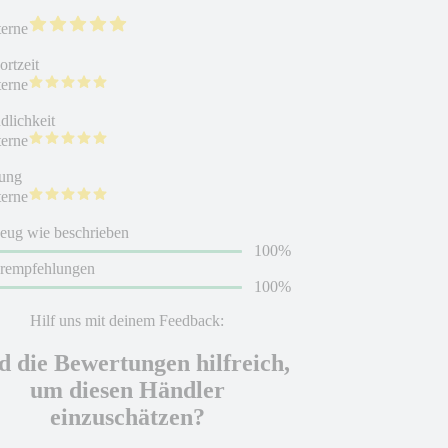
terne
rtzeit
terne
dlichkeit
terne
ung
terne
eug wie beschrieben
100%
erempfehlungen
100%
Hilf uns mit deinem Feedback:
d die Bewertungen hilfreich,
um diesen Händler
einzuschätzen?