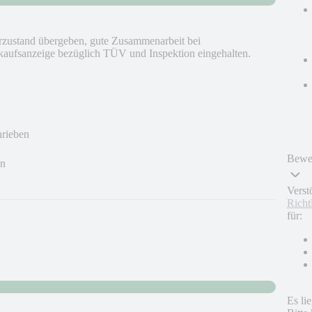
rzustand übergeben, gute Zusammenarbeit bei
kaufsanzeige bezüglich TÜV und Inspektion eingehalten.
hrieben
Bewer
en
Verst
Richt
für:
Es li