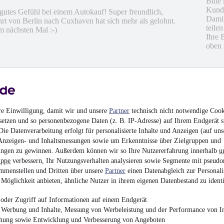
Bitte
Kunde
o gutes Gefühl bei einem Autokauf! Super freundlich,
Damit
hrt von Berlin nach Cuxhaven hat sich mehr als gelohnt.
teile
 nächsten Mal :-)
Ihre 
oben 
hrieben
en
re Einwilligung, damit wir und unsere
Partner
technisch nicht notwendige Cook
setzen und so personenbezogene Daten (z. B. IP-Adresse) auf Ihrem Endgerät s
ie Datenverarbeitung erfolgt für personalisierte Inhalte und Anzeigen (auf uns
Anzeigen- und Inhaltsmessungen sowie um Erkenntnisse über Zielgruppen und
ngen zu gewinnen. Außerdem können wir so Ihre Nutzererfahrung innerhalb
u
uppe
verbessern, Ihr Nutzungsverhalten analysieren sowie Segmente mit pseudo
mmenstellen und Dritten über unsere
Partner
einen Datenabgleich zur Personali
Möglichkeit anbieten, ähnliche Nutzer in ihrem eigenen Datenbestand zu identi
oder Zugriff auf Informationen auf einem Endgerät
e Werbung und Inhalte, Messung von Werbeleistung und der Performance von In
ieder
chung sowie Entwicklung und Verbesserung von Angeboten