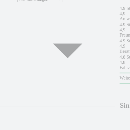
4.9 S
4,9
Antwo
4.9 S
4,9
Freun
4.9 S
4,9
Berat
4.8 S
4,8
Fahrz
Weit
Sin