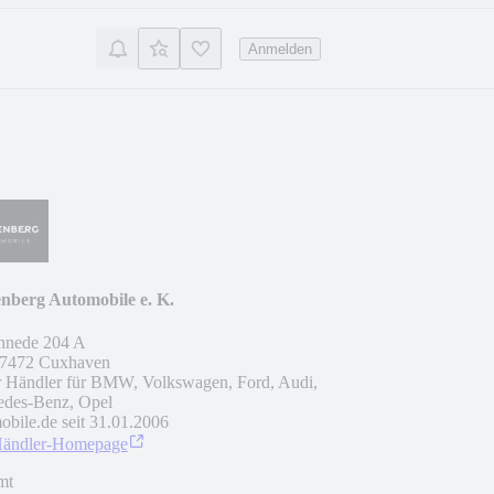
Anmelden
nberg Automobile e. K.
hnede 204 A
7472
Cuxhaven
r Händler für BMW, Volkswagen, Ford, Audi,
des-Benz, Opel
obile.de seit
31.01.2006
Händler-Homepage
mt