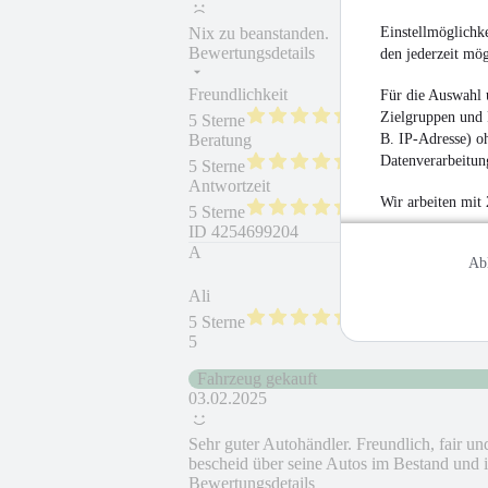
Einstellmöglichke
Nix zu beanstanden.
Bewertungsdetails
den jederzeit mö
Freundlichkeit
Fahrzeug gekauft
Für die Auswahl 
Zielgruppen und 
5 Sterne
B. IP-Adresse) oh
Beratung
Fahrzeug wie besc
Datenverarbeitung
5 Sterne
Antwortzeit
Weiterempfehlung
Wir arbeiten mit
5 Sterne
ID
4254699204
A
Ab
Ali
5 Sterne
5
Fahrzeug gekauft
03.02.2025
Sehr guter Autohändler. Freundlich, fair un
bescheid über seine Autos im Bestand und i
Bewertungsdetails