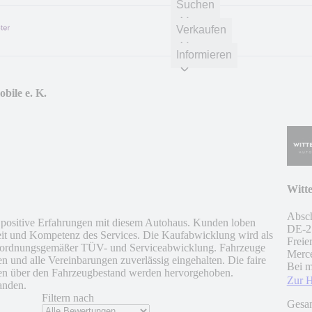
Suchen
Verkaufen
Informieren
bile e. K.
Witte
Absc
ositive Erfahrungen mit diesem Autohaus. Kunden loben
DE
-
2
keit und Kompetenz des Services. Die Kaufabwicklung wird als
Freie
it ordnungsgemäßer TÜV- und Serviceabwicklung. Fahrzeuge
Merce
 und alle Vereinbarungen zuverlässig eingehalten. Die faire
Bei m
sen über den Fahrzeugbestand werden hervorgehoben.
Zur 
anden.
Filtern nach
Gesa