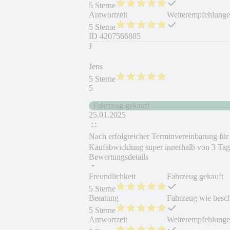
5 Sterne
Antwortzeit
Weiterempfehlung
5 Sterne
ID
4207566885
J
Jens
5 Sterne
5
Fahrzeug gekauft
25.01.2025
Nach erfolgreicher Terminvereinbarung für 
Kaufabwicklung super innerhalb von 3 Tag
Bewertungsdetails
Freundlichkeit
Fahrzeug gekauft
5 Sterne
Beratung
Fahrzeug wie besc
5 Sterne
Antwortzeit
Weiterempfehlung