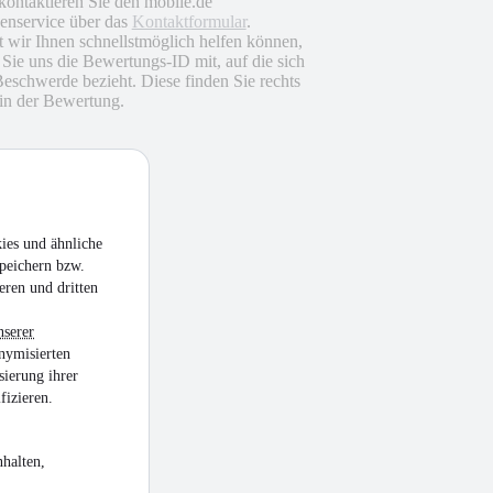
 kontaktieren Sie den mobile.de
nservice über das
Kontaktformular
.
 wir Ihnen schnellstmöglich helfen können,
n Sie uns die Bewertungs-ID mit, auf die sich
Beschwerde bezieht. Diese finden Sie rechts
in der Bewertung.
ies und ähnliche
peichern bzw.
eren und dritten
nserer
nymisierten
sierung ihrer
fizieren.
halten,