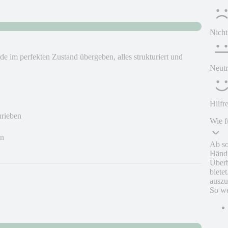
Nicht
e im perfekten Zustand übergeben, alles strukturiert und
Neutr
Hilfr
hrieben
Wie f
en
Ab so
Händl
Überb
biete
auszu
So we