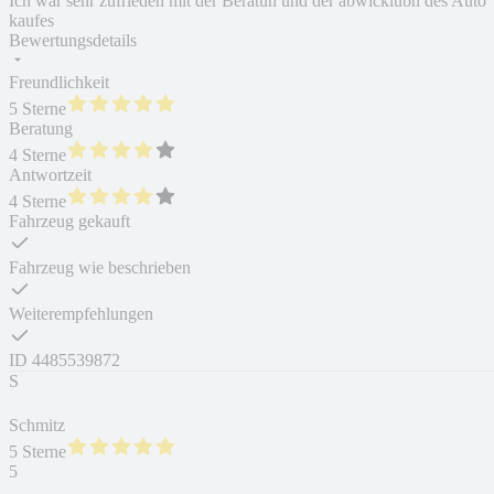
Ich war sehr zufrieden mit der Beratun und der abwicklubh des Auto
kaufes
Bewertungsdetails
Freundlichkeit
5 Sterne
Beratung
4 Sterne
Antwortzeit
4 Sterne
Fahrzeug gekauft
Fahrzeug wie beschrieben
Weiterempfehlungen
ID
4485539872
S
Schmitz
5 Sterne
5