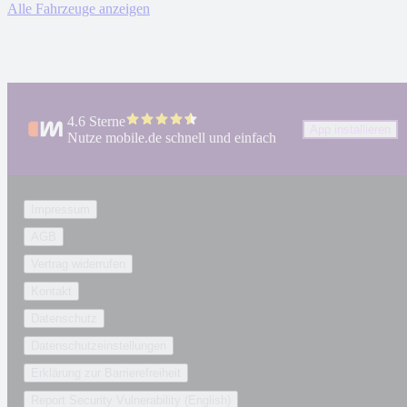
Alle Fahrzeuge anzeigen
4.6 Sterne
App installieren
Nutze mobile.de schnell und einfach
Impressum
AGB
Vertrag widerrufen
Kontakt
Datenschutz
Datenschutzeinstellungen
Erklärung zur Barrierefreiheit
Report Security Vulnerability (English)