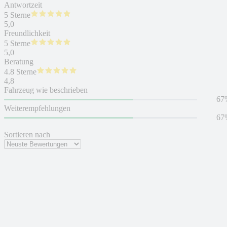
Antwortzeit
5 Sterne
5,0
Freundlichkeit
5 Sterne
5,0
Beratung
4.8 Sterne
4,8
Fahrzeug wie beschrieben
67
Weiterempfehlungen
67
Sortieren nach