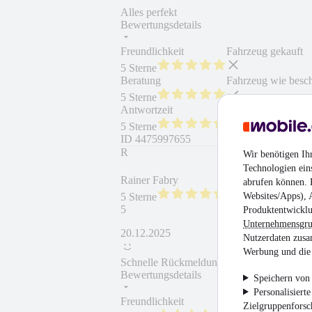
Alles perfekt
Bewertungsdetails
Freundlichkeit
Fahrzeug gekauft
5 Sterne
Beratung
Fahrzeug wie besc
5 Sterne
Antwortzeit
Weiterempfehlung
5 Sterne
ID
4475997655
R
Wir benötigen Ih
Technologien ein
Rainer Fabry
abrufen können. D
Websites/Apps), 
5 Sterne
5
Produktentwicklu
Unternehmensgr
20.12.2025
Nutzerdaten zusa
Werbung und die 
Schnelle Rückmeldung
Bewertungsdetails
Speichern von 
Personalisiert
Freundlichkeit
Fahrzeug gekauft
Zielgruppenfors