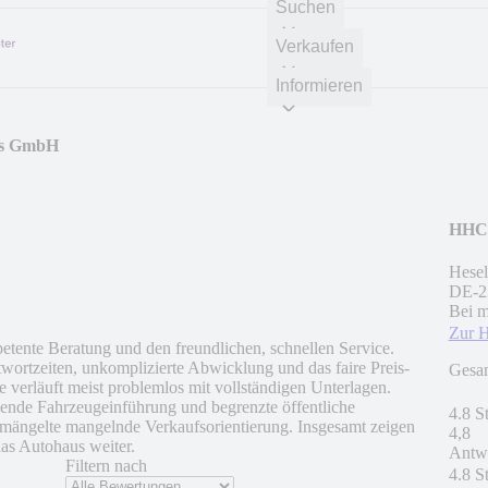
Suchen
Verkaufen
Informieren
rs GmbH
HHC 
Hesel
DE
-
2
Bei m
Zur 
tente Beratung und den freundlichen, schnellen Service.
wortzeiten, unkomplizierte Abwicklung und das faire Preis-
Gesa
 verläuft meist problemlos mit vollständigen Unterlagen.
hlende Fahrzeugeinführung und begrenzte öffentliche
4.8 S
ängelte mangelnde Verkaufsorientierung. Insgesamt zeigen
4,8
as Autohaus weiter.
Antwo
Filtern nach
4.8 S