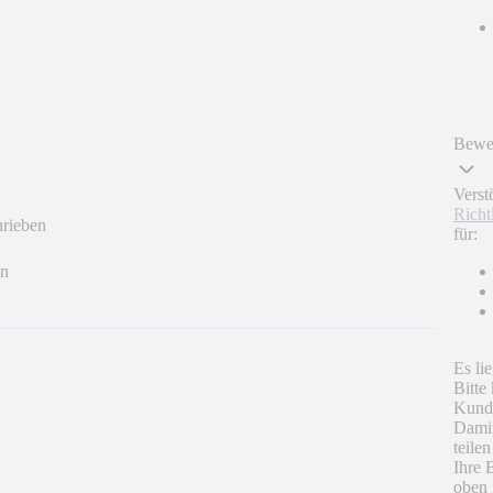
Bewer
Verst
Richt
hrieben
für:
en
Es li
Bitte
Kunde
Damit
teile
Ihre 
oben 