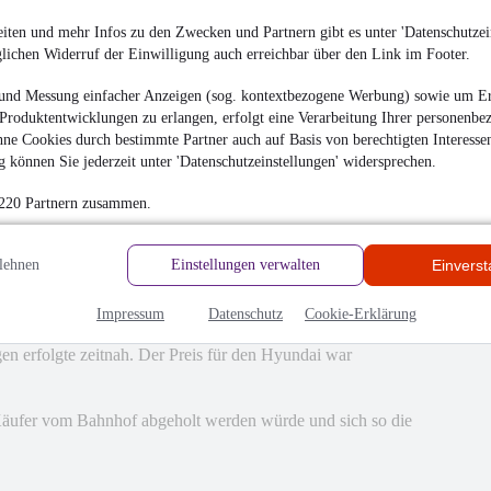
en
iten und mehr Infos zu den Zwecken und Partnern gibt es unter 'Datenschutzein
glichen Widerruf der Einwilligung auch erreichbar über den Link im Footer.
und Messung einfacher Anzeigen (sog. kontextbezogene Werbung) sowie um Er
Produktentwicklungen zu erlangen, erfolgt eine Verarbeitung Ihrer personenbe
ne Cookies durch bestimmte Partner auch auf Basis von berechtigten Interesse
 können Sie jederzeit unter 'Datenschutzeinstellungen' widersprechen.
 220 Partnern zusammen.
lehnen
Einstellungen verwalten
Einvers
Impressum
Datenschutz
Cookie-Erklärung
gut geklappt. Auf meine Mails wurde immer schnell
en erfolgte zeitnah. Der Preis für den Hyundai war
äufer vom Bahnhof abgeholt werden würde und sich so die