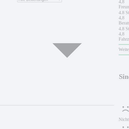
4,8
Freun
4.8 S
4,8
Berat
4.8 S
4,8
Fahrz
Weit
Sin
Nicht