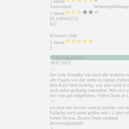
5 Sterne
Antwortzeit
Weiterempfehlung
3 Sterne
ID
4389413731
KD
Kroschel, Dirk
5 Sterne
5
Fahrzeug gekauft
28.07.2025
Der erste Kontakt, wie auch alle weiteren
alle Fragen von mir stehts zu meiner Zufri
dem Kauf bissl ruckelig, was aber nicht i
auch dabei großartig unterstützt. Wer also
hier sehr gut aufgehoben. Vielen Dank an [.
ich fand den Service nahezu perfekt, von da
Fallhöhe nach unten größer sein ;-), aber ic
hohen Niveau. Besten Dank nochmal
Bewertungsdetails