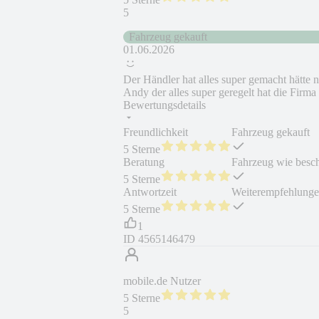
5
Fahrzeug gekauft
01.06.2026
Der Händler hat alles super gemacht hätte 
Andy der alles super geregelt hat die Firm
Bewertungsdetails
Freundlichkeit
Fahrzeug gekauft
5 Sterne
Beratung
Fahrzeug wie besc
5 Sterne
Antwortzeit
Weiterempfehlung
5 Sterne
1
ID
4565146479
mobile.de Nutzer
5 Sterne
5