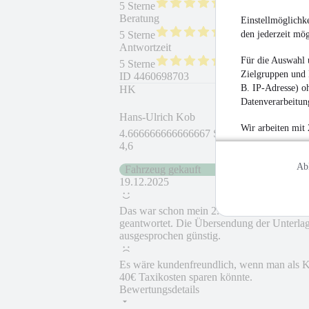
5 Sterne
Beratung
Weiterempfehlung
Einstellmöglichke
den jederzeit mö
5 Sterne
Antwortzeit
Für die Auswahl 
5 Sterne
Zielgruppen und 
ID
4460698703
B. IP-Adresse) oh
HK
Datenverarbeitung
Hans-Ulrich Kob
Wir arbeiten mit
4.666666666666667 Sterne
4,6
Ab
Fahrzeug gekauft
19.12.2025
Das war schon mein 2. Kauf. Es hat alles 
geantwortet. Die Übersendung der Unterlag
ausgesprochen günstig.
Es wäre kundenfreundlich, wenn man als K
40€ Taxikosten sparen könnte.
Bewertungsdetails