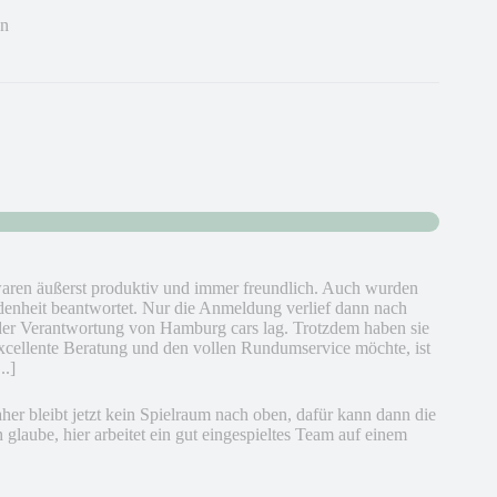
en
 waren äußerst produktiv und immer freundlich. Auch wurden
edenheit beantwortet. Nur die Anmeldung verlief dann nach
n der Verantwortung von Hamburg cars lag. Trotzdem haben sie
 excellente Beratung und den vollen Rundumservice möchte, ist
..]
her bleibt jetzt kein Spielraum nach oben, dafür kann dann die
h glaube, hier arbeitet ein gut eingespieltes Team auf einem