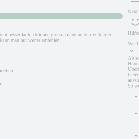
Neutr
Hilfr
nicht besser laufen können grossen dank an den Verkäufer
a kann man nur weiter emfehlen
Wie f
Ab so
Händl
Überb
hrieben
biete
auszu
en
So we