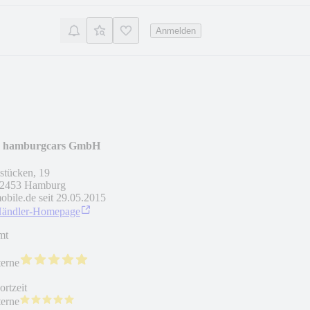
Anmelden
hamburgcars GmbH
stücken, 19
2453
Hamburg
obile.de seit
29.05.2015
Händler-Homepage
mt
terne
rtzeit
terne