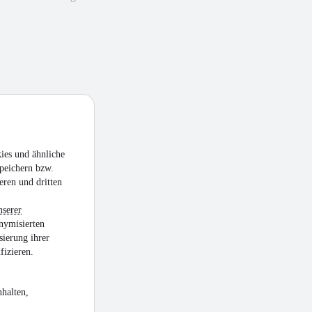
ies und ähnliche
peichern bzw.
eren und dritten
nserer
nymisierten
sierung ihrer
fizieren.
halten,