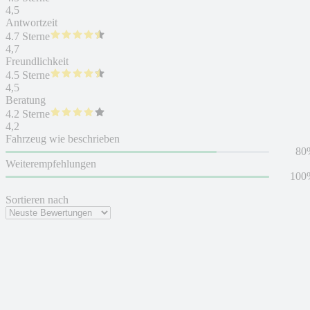
4,5
Antwortzeit
4.7 Sterne
4,7
Freundlichkeit
4.5 Sterne
4,5
Beratung
4.2 Sterne
4,2
Fahrzeug wie beschrieben
80
Weiterempfehlungen
100
Sortieren nach