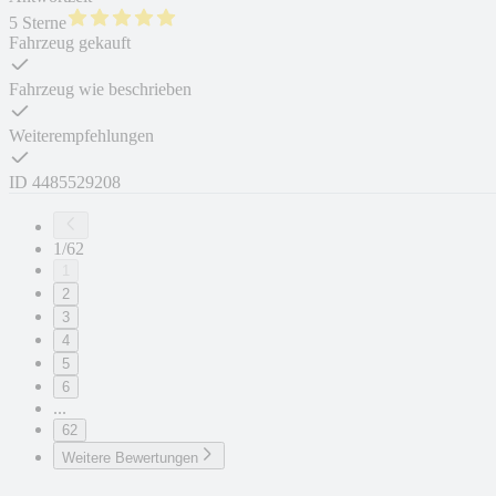
5 Sterne
Fahrzeug gekauft
Fahrzeug wie beschrieben
Weiterempfehlungen
ID
4485529208
1/62
1
2
3
4
5
6
...
62
Weitere Bewertungen