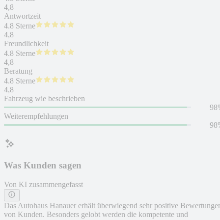
4,8
Antwortzeit
4.8 Sterne
4,8
Freundlichkeit
4.8 Sterne
4,8
Beratung
4.8 Sterne
4,8
Fahrzeug wie beschrieben
98
Weiterempfehlungen
98
Was Kunden sagen
Von KI zusammengefasst
Das Autohaus Hanauer erhält überwiegend sehr positive Bewertunge
von Kunden. Besonders gelobt werden die kompetente und