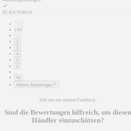
ID
4547838616
1/65
1
2
3
4
5
6
...
65
Weitere Bewertungen
Hilf uns mit deinem Feedback:
Sind die Bewertungen hilfreich, um diese
Händler einzuschätzen?