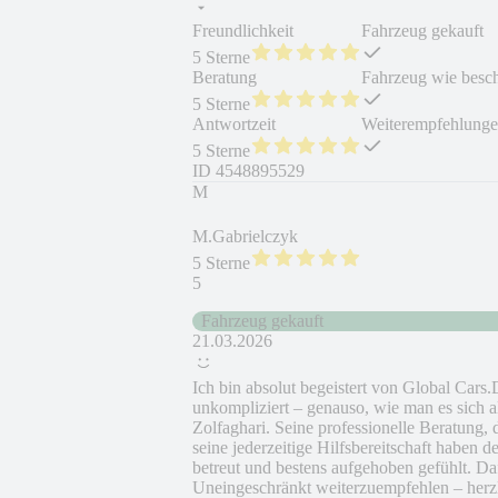
Freundlichkeit
Fahrzeug gekauft
5 Sterne
Beratung
Fahrzeug wie besc
5 Sterne
Antwortzeit
Weiterempfehlung
5 Sterne
ID
4548895529
M
M.Gabrielczyk
5 Sterne
5
Fahrzeug gekauft
21.03.2026
Ich bin absolut begeistert von Global Cars.
unkompliziert – genauso, wie man es sich 
Zolfaghari. Seine professionelle Beratung, 
seine jederzeitige Hilfsbereitschaft haben
betreut und bestens aufgehoben gefühlt. Da
Uneingeschränkt weiterzuempfehlen – her