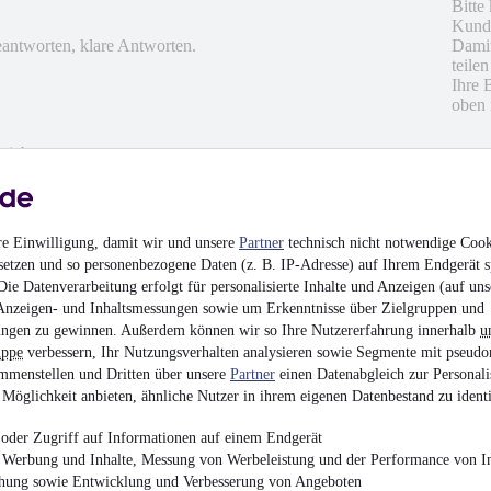
Bitte
Kunde
Damit
eantworten, klare Antworten.
teile
Ihre 
oben 
hrieben
en
re Einwilligung, damit wir und unsere
Partner
technisch nicht notwendige Cook
setzen und so personenbezogene Daten (z. B. IP-Adresse) auf Ihrem Endgerät s
ie Datenverarbeitung erfolgt für personalisierte Inhalte und Anzeigen (auf uns
Anzeigen- und Inhaltsmessungen sowie um Erkenntnisse über Zielgruppen und
ngen zu gewinnen. Außerdem können wir so Ihre Nutzererfahrung innerhalb
u
uppe
verbessern, Ihr Nutzungsverhalten analysieren sowie Segmente mit pseudo
mmenstellen und Dritten über unsere
Partner
einen Datenabgleich zur Personali
Möglichkeit anbieten, ähnliche Nutzer in ihrem eigenen Datenbestand zu identi
oder Zugriff auf Informationen auf einem Endgerät
g in die speziellen Details des Autos bei Übergabe;
e Werbung und Inhalte, Messung von Werbeleistung und der Performance von In
abwicklung (wir wohnen 150km entfernt; TÜV und
chung sowie Entwicklung und Verbesserung von Angeboten