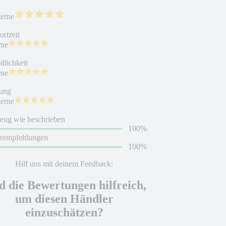
terne
rtzeit
rne
dlichkeit
rne
ung
terne
eug wie beschrieben
100%
erempfehlungen
100%
Hilf uns mit deinem Feedback:
d die Bewertungen hilfreich,
um diesen Händler
einzuschätzen?