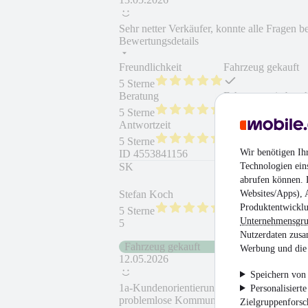
Sehr netter Verkäufer, konnte alle Fragen b
Bewertungsdetails
Freundlichkeit
Fahrzeug gekauft
5 Sterne
Beratung
Fahrzeug wie besc
5 Sterne
Antwortzeit
Weiterempfehlung
5 Sterne
Wir benötigen Ih
ID
4553841156
Technologien ein
SK
abrufen können. D
Websites/Apps), 
Stefan Koch
Produktentwicklu
5 Sterne
Unternehmensgr
5
Nutzerdaten zusa
Fahrzeug gekauft
Werbung und die 
12.05.2026
Speichern von 
1a-Kundenorientierung; sehr gute Einweisun
Personalisiert
problemlose Kommunikation und Verkaufs
Zielgruppenfors