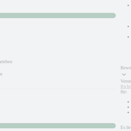
hrieben
Bewer
en
Verst
Richt
für:
Es li