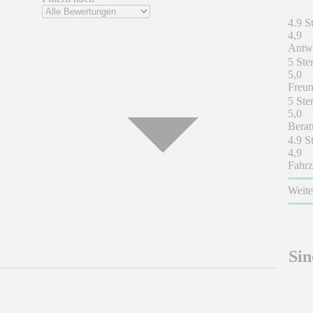
4.9 S
4,9
Antwo
5 Ste
5,0
Freun
5 Ste
5,0
Berat
4.9 S
4,9
Fahrz
Weit
Sin