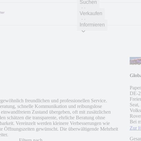
Suchen
Verkaufen
Informieren
Globa
Papen
DE
-
2
Freie
ewöhnlich freundlichen und professionellen Service.
Seat,
eratung, schnelle Kommunikation und reibungslose
Volks
einwandfreiem Zustand übergeben, oft mit zusätzlichen
Rove
 schätzen die transparente, ehrliche Beratung ohne
Bei m
barkeit. Vereinzelt werden kleinere Verbesserungen wie
Zur 
te Öffnungszeiten gewünscht. Die überwältigende Mehrheit
ter.
Gesa
Filtern nach