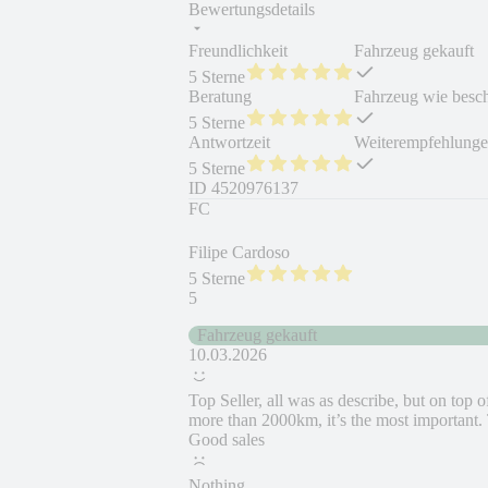
Bewertungsdetails
Freundlichkeit
Fahrzeug gekauft
5 Sterne
Beratung
Fahrzeug wie besc
5 Sterne
Antwortzeit
Weiterempfehlung
5 Sterne
ID
4520976137
FC
Filipe Cardoso
5 Sterne
5
Fahrzeug gekauft
10.03.2026
Top Seller, all was as describe, but on top o
more than 2000km, it’s the most important.
Good sales
Nothing