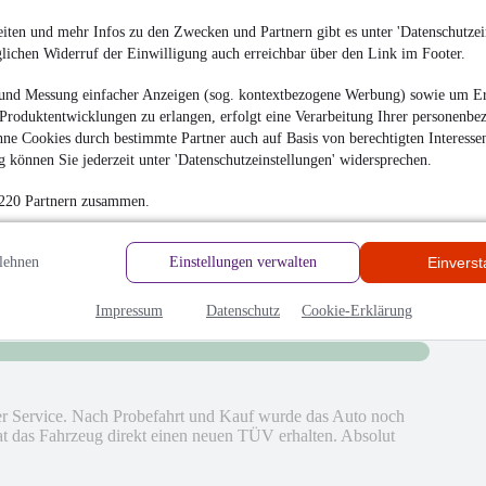
gabe erledigt; sehr angenehme Athmosphäre;
iten und mehr Infos zu den Zwecken und Partnern gibt es unter 'Datenschutzein
glichen Widerruf der Einwilligung auch erreichbar über den Link im Footer.
und Messung einfacher Anzeigen (sog. kontextbezogene Werbung) sowie um Er
hrieben
Produktentwicklungen zu erlangen, erfolgt eine Verarbeitung Ihrer personenbe
ne Cookies durch bestimmte Partner auch auf Basis von berechtigten Interesse
en
 können Sie jederzeit unter 'Datenschutzeinstellungen' widersprechen.
 220 Partnern zusammen.
lehnen
Einstellungen verwalten
Einvers
Impressum
Datenschutz
Cookie-Erklärung
ter Service. Nach Probefahrt und Kauf wurde das Auto noch
das Fahrzeug direkt einen neuen TÜV erhalten. Absolut