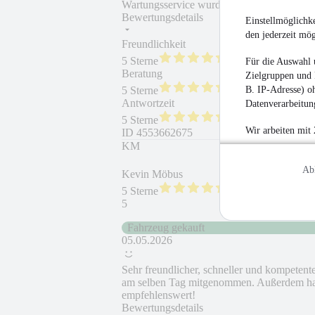
Wartungsservice wurden noch vor Autoüber
Bewertungsdetails
Einstellmöglichke
den jederzeit mö
Freundlichkeit
Fahrzeug gekauft
5 Sterne
Für die Auswahl 
Beratung
Fahrzeug wie besc
Zielgruppen und 
B. IP-Adresse) oh
5 Sterne
Antwortzeit
Weiterempfehlung
Datenverarbeitung
5 Sterne
Wir arbeiten mit
ID
4553662675
KM
Ab
Kevin Möbus
5 Sterne
5
Fahrzeug gekauft
05.05.2026
Sehr freundlicher, schneller und kompeten
am selben Tag mitgenommen. Außerdem hat 
empfehlenswert!
Bewertungsdetails