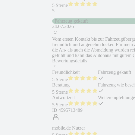
5 Sterne
5
Fahrzeug gekauft
24.07.2026
Vom ersten Kontakt bis zur Fahrzeugübergab
freundlich und angenehm locker. Für mein a
die An- als auch die Abmeldung wurden reib
gefühlt und kann das Autohaus mit gutem G
Bewertungsdetails
Freundlichkeit
Fahrzeug gekauft
5 Sterne
Beratung
Fahrzeug wie besc
5 Sterne
Antwortzeit
Weiterempfehlung
5 Sterne
ID
4595713489
mobile.de Nutzer