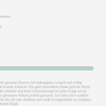
hrieben
en
Der gesamte Prozess lief reibungslos, schnell und völlig
als Kunde wünscht. Ein ganz besonderer Dank geht an Herrn
die schnelle und beste Unterstützung bei jeder Frage sowie
 den gesamten Ablauf perfekt gemacht. Ich habe mich rundum
für bin ich sehr dankbar und weiß es unglaublich zu schätzen.
zlichen Dank