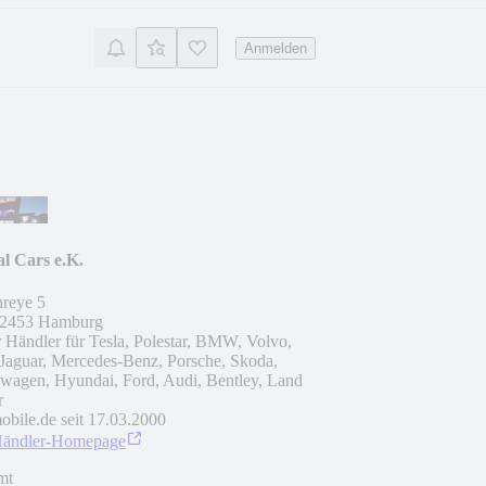
Anmelden
l Cars e.K.
reye 5
2453
Hamburg
r Händler für Tesla, Polestar, BMW, Volvo,
 Jaguar, Mercedes-Benz, Porsche, Skoda,
wagen, Hyundai, Ford, Audi, Bentley, Land
r
obile.de seit
17.03.2000
Händler-Homepage
mt