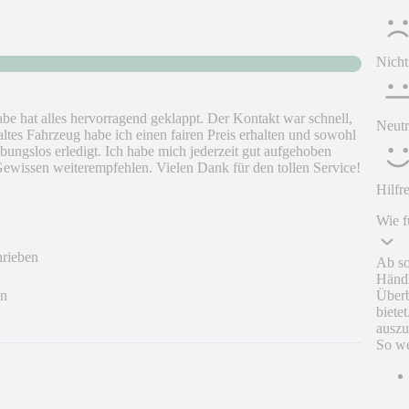
Nicht
e hat alles hervorragend geklappt. Der Kontakt war schnell,
Neutr
ltes Fahrzeug habe ich einen fairen Preis erhalten und sowohl
ungslos erledigt. Ich habe mich jederzeit gut aufgehoben
ewissen weiterempfehlen. Vielen Dank für den tollen Service!
Hilfr
Wie f
hrieben
Ab so
Händl
Überb
en
biete
auszu
So we