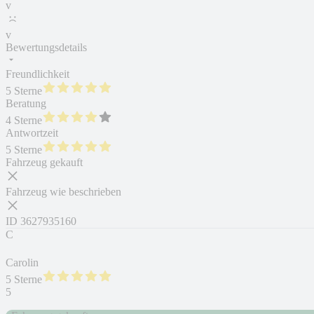
v
v
Bewertungsdetails
Freundlichkeit
5 Sterne
Beratung
4 Sterne
Antwortzeit
5 Sterne
Fahrzeug gekauft
Fahrzeug wie beschrieben
ID
3627935160
C
Carolin
5 Sterne
5